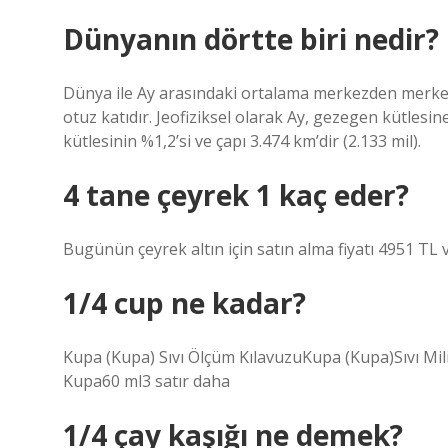
Dünyanın dörtte biri nedir?
Dünya ile Ay arasındaki ortalama merkezden merkez
otuz katıdır. Jeofiziksel olarak Ay, gezegen kütlesi
kütlesinin %1,2’si ve çapı 3.474 km’dir (2.133 mil).
4 tane çeyrek 1 kaç eder?
Bugünün çeyrek altın için satın alma fiyatı 4951 TL ve
1/4 cup ne kadar?
Kupa (Kupa) Sıvı Ölçüm KılavuzuKupa (Kupa)Sıvı Mi
Kupa60 ml3 satır daha
1/4 çay kaşığı ne demek?