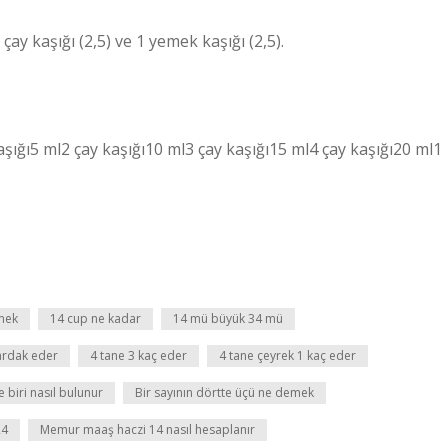
1 çay kaşığı (2,5) ve 1 yemek kaşığı (2,5).
 kaşığı5 ml2 çay kaşığı10 ml3 çay kaşığı15 ml4 çay kaşığı20 ml1
emek
14 cup ne kadar
14 mü büyük 34 mü
ardak eder
4 tane 3 kaç eder
4 tane çeyrek 1 kaç eder
e biri nasıl bulunur
Bir sayının dörtte üçü ne demek
24
Memur maaş haczi 14 nasıl hesaplanır