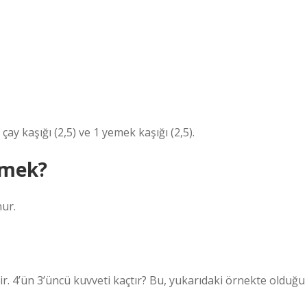
1 çay kaşığı (2,5) ve 1 yemek kaşığı (2,5).
emek?
nur.
erir. 4’ün 3’üncü kuvveti kaçtır? Bu, yukarıdaki örnekte olduğu