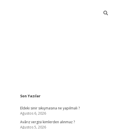
Sidebar
Son Yazılar
ilbet casino
Eldeki sinir sıkışmasına ne yapılmalı ?
Ağustos 6, 2026
Avârız vergisi kimlerden alınmaz ?
Ağustos 5, 2026