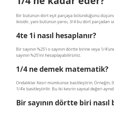
1/4 ne kadar eder?
Bir bütünün dört eşit parçaya bölündüğünü düşünürs
ikisidir, yani bütünün yarısı, 3/4 bu dört parçadan ü
4te 1i nasıl hesaplanır?
Bir sayının %25’i o sayının dörtte birine veya 1/4’üne
sayının %25’ini hesaplayabilirsiniz.
1/4 ne demek matematik?
Ondalıklar Kesri mümkünse basitleştirin. Örneğin, 0
1/4’e basitleştirilir. Bu iki kesrin sayısal değeri aynıdı
Bir sayının dörtte biri nasıl