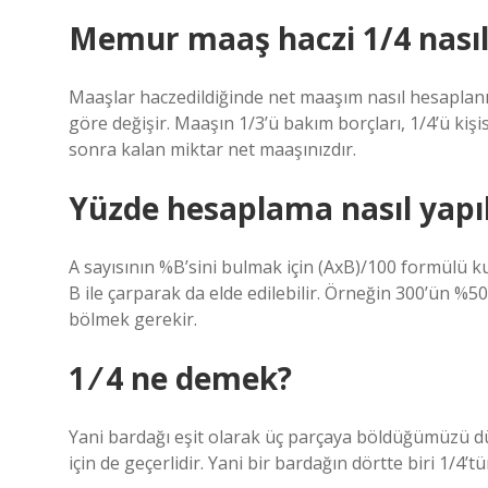
Memur maaş haczi 1/4 nasıl
Maaşlar haczedildiğinde net maaşım nasıl hesaplanı
göre değişir. Maaşın 1/3’ü bakım borçları, 1/4’ü kişise
sonra kalan miktar net maaşınızdır.
Yüzde hesaplama nasıl yapıl
A sayısının %B’sini bulmak için (AxB)/100 formülü ku
B ile çarparak da elde edilebilir. Örneğin 300’ün %50
bölmek gerekir.
1 ⁄ 4 ne demek?
Yani bardağı eşit olarak üç parçaya böldüğümüzü d
için de geçerlidir. Yani bir bardağın dörtte biri 1/4’tü