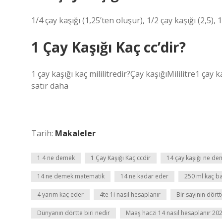
1/4 çay kaşığı (1,25’ten oluşur), 1/2 çay kaşığı (2,5), 
1 Çay Kaşığı Kaç cc’dir?
1 çay kaşığı kaç mililitredir?Çay kaşığıMililitre1 çay
satır daha
Tarih:
Makaleler
1 4 ne demek
1 Çay Kaşığı Kaç ccdir
14 çay kaşığı ne d
14 ne demek matematik
14 ne kadar eder
250 ml kaç b
4 yarım kaç eder
4te 1i nasıl hesaplanır
Bir sayının dörtt
Dünyanın dörtte biri nedir
Maaş haczi 14 nasıl hesaplanır 20