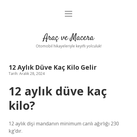
menüyü
Anasayfa
aç
Gizlilik Politikası
Araç ve Macera
Yasal Uyarı
Otomobil hikayeleriyle keyifli yolculuk!
Hakkımızda
12 Aylık Düve Kaç Kilo Gelir
Tarih: Aralık 28, 2024
12 aylık düve kaç
kilo?
12 aylık dişi mandanın minimum canlı ağırlığı 230
kg’dır.