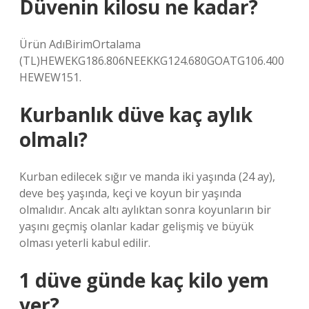
Düvenin kilosu ne kadar?
Ürün AdıBirimOrtalama
(TL)HEWEKG186.806NEEKKG124.680GOATG106.400
HEWEW151.
Kurbanlık düve kaç aylık
olmalı?
Kurban edilecek sığır ve manda iki yaşında (24 ay),
deve beş yaşında, keçi ve koyun bir yaşında
olmalıdır. Ancak altı aylıktan sonra koyunların bir
yaşını geçmiş olanlar kadar gelişmiş ve büyük
olması yeterli kabul edilir.
1 düve günde kaç kilo yem
yer?