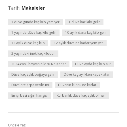
Tarih:
Makaleler
1 düve günde kaç kilo yem yer
1 düve kaç kilo gelir
1 yaşında düve kaç kilo gelir
10 aylık dana kaç kilo gelir
12 aylık düve kaç kilo
12 aylık düve ne kadar yem yer
2 yaşındaki inek kaç kilodur
2024 canlı hayvan Kilosu Ne Kadar
Düve ayda kaç kilo alır
Düve kaç aylık boğaya gelir
Düve kaç aylıkken kapak atar
Düvelere arpa verilir mi
Düvenin kilosu ne kadar
En iyi besi sığırı hangisi
Kurbanlık düve kaç aylık olmalı
Önceki Yazı