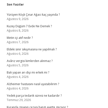
Sidebar
Son Yazılar
Yürüyen Köşk Çınar Ağacı kaç yaşında ?
Ağustos 9, 2026
Kuzey Düğüm 7 Evde Ne Demek ?
Ağustos 8, 2026
Metin içi atıf nedir ?
Ağustos 7, 2026
Eldeki sinir sıkışmasına ne yapılmalı ?
Ağustos 6, 2026
Avârız vergisi kimlerden alınmaz ?
Ağustos 5, 2026
Balı yapan arı dişi mi erkek mi ?
Ağustos 4, 2026
Alzheimer hastasını nasıl uyutabilirim ?
Ağustos 4, 2026
Yedek parça tedarik süresi ne kadardır ?
Temmuz 29, 2026
Kuranda zinanın cezası hangi ayette geçiyor ?