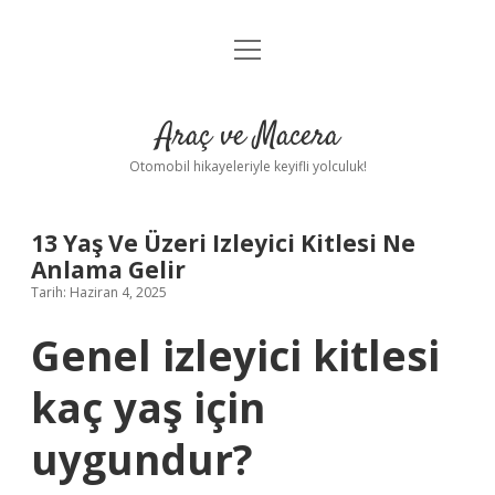
menüyü
Anasayfa
aç
Gizlilik Politikası
Araç ve Macera
Yasal Uyarı
Otomobil hikayeleriyle keyifli yolculuk!
Hakkımızda
13 Yaş Ve Üzeri Izleyici Kitlesi Ne
Anlama Gelir
Tarih: Haziran 4, 2025
Genel izleyici kitlesi
kaç yaş için
uygundur?