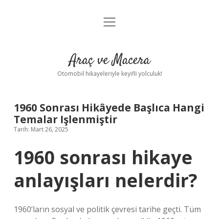
menüyü
Anasayfa
aç
Gizlilik Politikası
Araç ve Macera
Yasal Uyarı
Otomobil hikayeleriyle keyifli yolculuk!
Hakkımızda
1960 Sonrası Hikâyede Başlıca Hangi
Temalar Işlenmiştir
Tarih: Mart 26, 2025
1960 sonrası hikaye
anlayışları nelerdir?
1960’ların sosyal ve politik çevresi tarihe geçti. Tüm