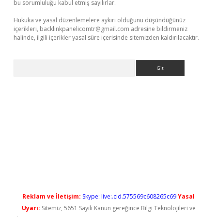
bu sorumluluğu kabul etmiş sayılırlar.
Hukuka ve yasal düzenlemelere aykırı olduğunu düşündüğünüz
içerikleri,
backlinkpanelicomtr@gmail.com
adresine bildirmeniz
halinde, ilgili içerikler yasal süre içerisinde sitemizden kaldırılacaktır.
Arama
o
Reklam ve İletişim:
Skype: live:.cid.575569c608265c69
Yasal
Uyarı:
Sitemiz, 5651 Sayılı Kanun gereğince Bilgi Teknolojileri ve