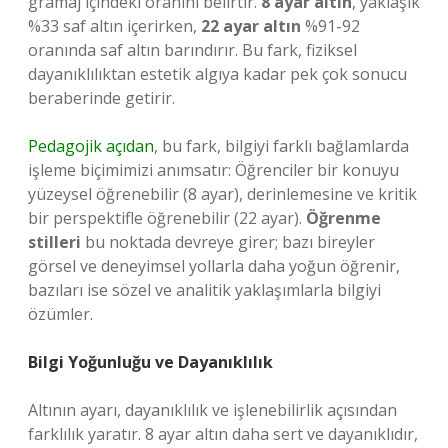
gramaj içindeki oranını belirtir.
8 ayar altın
, yaklaşık
%33 saf altın içerirken,
22 ayar altın
%91-92
oranında saf altın barındırır. Bu fark, fiziksel
dayanıklılıktan estetik algıya kadar pek çok sonucu
beraberinde getirir.
Pedagojik açıdan
, bu fark, bilgiyi farklı bağlamlarda
işleme biçimimizi anımsatır: Öğrenciler bir konuyu
yüzeysel öğrenebilir (8 ayar), derinlemesine ve kritik
bir perspektifle öğrenebilir (22 ayar).
Öğrenme
stilleri
bu noktada devreye girer; bazı bireyler
görsel ve deneyimsel yollarla daha yoğun öğrenir,
bazıları ise sözel ve analitik yaklaşımlarla bilgiyi
özümler.
Bilgi Yoğunluğu ve Dayanıklılık
Altının ayarı, dayanıklılık ve işlenebilirlik açısından
farklılık yaratır. 8 ayar altın daha sert ve dayanıklıdır,