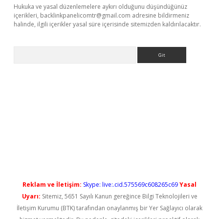
Hukuka ve yasal düzenlemelere aykırı olduğunu düşündüğünüz
içerikleri,
backlinkpanelicomtr@gmail.com
adresine bildirmeniz
halinde, ilgili içerikler yasal süre içerisinde sitemizden kaldırılacaktır.
Arama
o
Reklam ve İletişim:
Skype: live:.cid.575569c608265c69
Yasal
Uyarı:
Sitemiz, 5651 Sayılı Kanun gereğince Bilgi Teknolojileri ve
İletişim Kurumu (BTK) tarafından onaylanmış bir Yer Sağlayıcı olarak