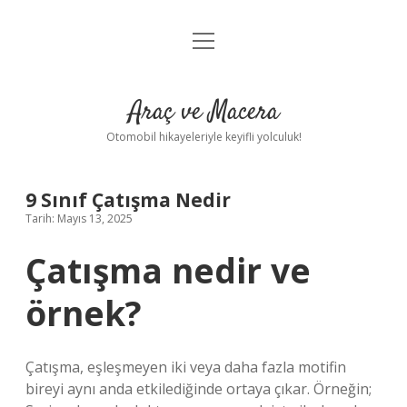
menüyü
Anasayfa
aç
Gizlilik Politikası
Araç ve Macera
Yasal Uyarı
Otomobil hikayeleriyle keyifli yolculuk!
Hakkımızda
9 Sınıf Çatışma Nedir
Tarih: Mayıs 13, 2025
Çatışma nedir ve
örnek?
Çatışma, eşleşmeyen iki veya daha fazla motifin
bireyi aynı anda etkilediğinde ortaya çıkar. Örneğin;