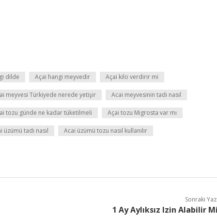
gi dilde
Açai hangi meyvedir
Açai kilo verdirir mi
ai meyvesi Türkiyede nerede yetişir
Acai meyvesinin tadı nasıl
ai tozu günde ne kadar tüketilmeli
Açai tozu Migrosta var mı
i üzümü tadı nasıl
Acai üzümü tozu nasıl kullanılır
Sonraki Yaz
1 Ay Aylıksız Izin Alabilir M