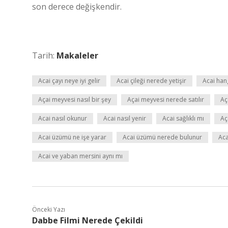
son derece değişkendir.
Tarih:
Makaleler
Acai çayı neye iyi gelir
Acai çileği nerede yetişir
Acai han
Açai meyvesi nasıl bir şey
Açai meyvesi nerede satılır
Aç
Acai nasıl okunur
Acai nasıl yenir
Acai sağlıklı mı
Aç
Acai üzümü ne işe yarar
Acai üzümü nerede bulunur
Aca
Acai ve yaban mersini aynı mı
Önceki Yazı
Dabbe Filmi Nerede Çekildi