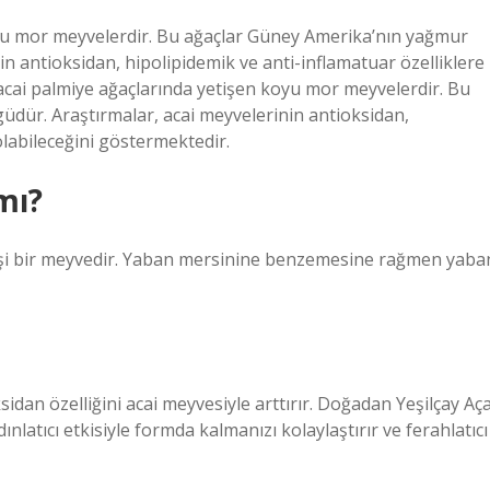
oyu mor meyvelerdir. Bu ağaçlar Güney Amerika’nın yağmur
n antioksidan, hipolipidemik ve anti-inflamatuar özelliklere
 acai palmiye ağaçlarında yetişen koyu mor meyvelerdir. Bu
dür. Araştırmalar, acai meyvelerinin antioksidan,
olabileceğini göstermektedir.
mı?
 ekşi bir meyvedir. Yaban mersinine benzemesine rağmen yaba
sidan özelliğini acai meyvesiyle arttırır. Doğadan Yeşilçay Aça
nlatıcı etkisiyle formda kalmanızı kolaylaştırır ve ferahlatıcı