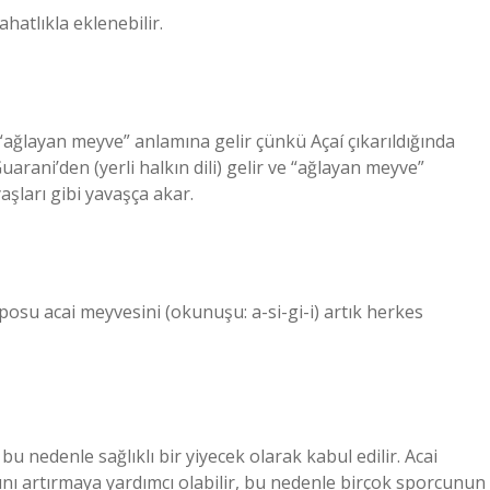
hatlıkla eklenebilir.
ve “ağlayan meyve” anlamına gelir çünkü Açaí çıkarıldığında
uarani’den (yerli halkın dili) gelir ve “ağlayan meyve”
aşları gibi yavaşça akar.
osu acai meyvesini (okunuşu: a-si-gi-i) artık herkes
u nedenle sağlıklı bir yiyecek olarak kabul edilir. Acai
ını artırmaya yardımcı olabilir, bu nedenle birçok sporcunun