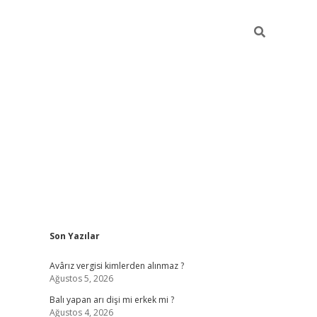
Sidebar
Son Yazılar
ilbet casino
Avârız vergisi kimlerden alınmaz ?
Ağustos 5, 2026
Balı yapan arı dişi mi erkek mi ?
Ağustos 4, 2026