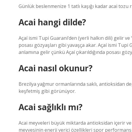
Günlük beslenmenize 1 tatlı kaşığı kadar acai tozu ra
Acai hangi dilde?
Açaí ismi Tupi Guarani’den (yerli halkın dili) gelir 
posası gözyaşları gibi yavaşça akar. Açaí ismi Tupi G
anlamına gelir çünkü Açaí çıkarıldığında posası gözy
Acai nasıl okunur?
Brezilya yağmur ormanlarında saklı, antioksidan dep
keşfetmiş gibi görünüyor.
Acai sağlıklı mı?
Acai meyveleri büyük miktarda antioksidan içerir ve b
meyvesinin enerji verici özellikleri spor performans