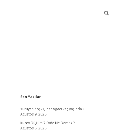
Sidebar
Son Yazılar
ilbet casino
Yürüyen Köşk Çınar Ağacı kaç yaşında ?
Ağustos 9, 2026
Kuzey Düğüm 7 Evde Ne Demek ?
Ağustos 8, 2026