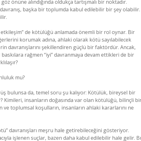
lar göz önüne alındığında oldukça tartışmalı bir noktadır.
avranış, başka bir toplumda kabul edilebilir bir şey olabilir.
lir.
 etkileşim” de kötülüğü anlamada önemli bir rol oynar. Bir
ğerlerini korumak adına, ahlaki olarak kötü sayılabilecek
erin davranışlarını şekillendiren güçlü bir faktördür. Ancak,
 baskılara rağmen “iyi” davranmaya devam ettikleri de bir
klılaşır?
unluluk mu?
üş bulunsa da, temel soru şu kalıyor: Kötülük, bireysel bir
 Kimileri, insanların doğasında var olan kötülüğü, bilinçli bi
in ve toplumsal koşulların, insanların ahlaki kararlarını ne
tü” davranışları meşru hale getirebileceğini gösteriyor.
yla işlenen suçlar, bazen daha kabul edilebilir hale gelir. B