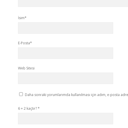
İsim*
E-Posta*
Web Sitesi
Daha sonraki yorumlarımda kullanılması için adım, e-posta adres
6 + 2 kaçtır?
*