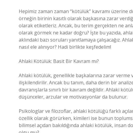
Hepimiz zaman zaman “kötülük” kavramı üzerine d
örneğin birinin kasıtlı olarak başkasına zarar verdi
olarak etiketleriz. Ancak, bu terim gerçekten ne anla
olarak görmek ne kadar doğru? İşte bu yazıda, ahlak
aklındaki bazı soruları yanıtlamaya çalışacağız. Ahlaki
nasıl ele alınıyor? Hadi birlikte keşfedelim!
Ahlaki Kötülük: Basit Bir Kavram mı?
Ahlaki kötülük, genellikle başkalarına zarar verme
ilişkilendirilir. Ancak bu tanım, daha derin bir anal
davranışlarla sınırlı bir kavram değildir. Ahlaki kötü
düşünceler, arzular ve motivasyonlar da bulunur.
Psikologlar ve filozoflar, ahlaki kötülüğü farklı açı
özellik olarak görürken, kimileri ise bunun toplums
bilimsel açıdan bakıldığında ahlaki kötülük, insan do
olgu mu?