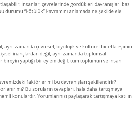
laşabilir. İnsanlar, çevrelerinde gördükleri davranışları baz
ki, bu durumu “kötülük” kavramını anlamada ne şekilde ele
il, aynı zamanda çevresel, biyolojik ve kültürel bir etkileşimin
kişisel inançlardan değil, aynı zamanda toplumsal
r bireyin yaptığı bir eylem değil, tüm toplumun ve insan
evremizdeki faktörler mi bu davranışları şekillendirir?
rlanır mı? Bu soruların cevapları, hala daha tartışmaya
mli konulardır. Yorumlarınızı paylaşarak tartışmaya katılın