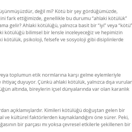
üşünmüşüzdür, değil mi? Kötü bir şey gördüğümüzde,
ğini fark ettiğimizde, genellikle bu durumu “ahlaki kötülük”
ma gelir? Ahlaki kötülüğü, yalnızca basit bir “iyi” veya “kötü
i kötülüğü bilimsel bir lensle inceleyeceğiz ve hepimizin
 kötülük, psikoloji, felsefe ve sosyoloji gibi disiplinlerde
 veya toplumun etik normlarına karşı gelme eylemleriyle
ize ihtiyaç duyuyor. Çünkü ahlaki kötülük, yalnızca dışa vurula
lüğün altında, bireylerin içsel dünyalarında var olan karanlık
lardan açıklamışlardır. Kimileri kötülüğü doğuştan gelen bir
al ve kültürel faktörlerden kaynaklandığını öne sürer. Peki,
ğasının bir parçası mı yoksa çevresel etkilerle şekillenen bir