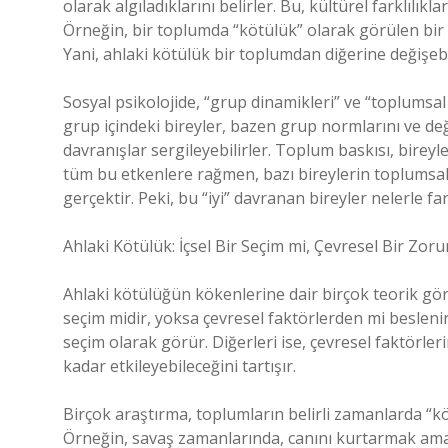
olarak algıladıklarını belirler. Bu, kültürel farklılık
Örneğin, bir toplumda “kötülük” olarak görülen bir d
Yani, ahlaki kötülük bir toplumdan diğerine değişebi
Sosyal psikolojide, “grup dinamikleri” ve “toplumsal
grup içindeki bireyler, bazen grup normlarını ve de
davranışlar sergileyebilirler. Toplum baskısı, bireyl
tüm bu etkenlere rağmen, bazı bireylerin toplumsal
gerçektir. Peki, bu “iyi” davranan bireyler nelerle far
Ahlaki Kötülük: İçsel Bir Seçim mi, Çevresel Bir Zor
Ahlaki kötülüğün kökenlerine dair birçok teorik gör
seçim midir, yoksa çevresel faktörlerden mi beslenir?
seçim olarak görür. Diğerleri ise, çevresel faktörler
kadar etkileyebileceğini tartışır.
Birçok araştırma, toplumların belirli zamanlarda “kö
Örneğin, savaş zamanlarında, canını kurtarmak amacı