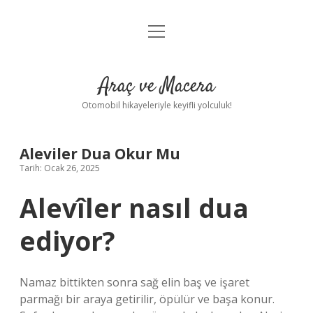
menüyü
Anasayfa
aç
Gizlilik Politikası
Araç ve Macera
Yasal Uyarı
Otomobil hikayeleriyle keyifli yolculuk!
Hakkımızda
Aleviler Dua Okur Mu
Tarih: Ocak 26, 2025
Alevîler nasıl dua
ediyor?
Namaz bittikten sonra sağ elin baş ve işaret
parmağı bir araya getirilir, öpülür ve başa konur.