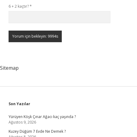
6 + 2 kaçtır?
*
Sitemap
Sidebar
Son Yazılar
Yürüyen Köşk Çınar Ağacı kaç yaşında ?
Ağustos 9, 2026
Kuzey Düğüm 7 Evde Ne Demek ?
Ağustos 8, 2026