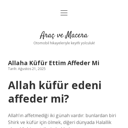
menüyü
Anasayfa
aç
Gizlilik Politikası
Araç ve Macera
Yasal Uyarı
Otomobil hikayeleriyle keyifli yolculuk!
Hakkımızda
Allaha Küfür Ettim Affeder Mi
Tarih: Ağustos 21, 2025
Allah küfür edeni
affeder mi?
Allah’ın affetmediği iki günah vardır: bunlardan biri
Shirk ve küfür için ölmek, diğeri dünyada Halallik