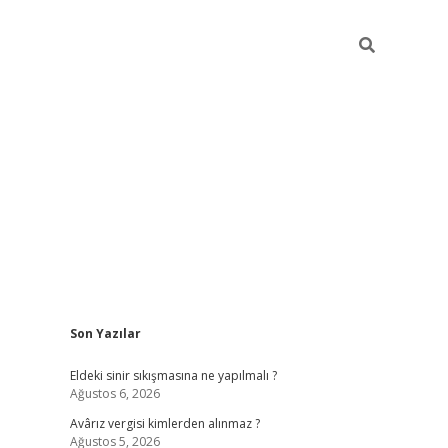
Sidebar
Son Yazılar
ilbet casino
Eldeki sinir sıkışmasına ne yapılmalı ?
Ağustos 6, 2026
Avârız vergisi kimlerden alınmaz ?
Ağustos 5, 2026