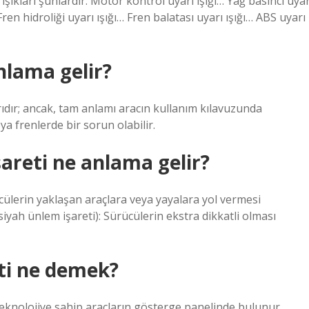
şıkları şunlardır: Motor kontrol uyarı ışığı… Yağ basıncı uyar
 Fren hidroliği uyarı ışığı… Fren balatası uyarı ışığı… ABS uyarı
nlama gelir?
yarıdır; ancak, tam anlamı aracın kullanım kılavuzunda
eya frenlerde bir sorun olabilir.
şareti ne anlama gelir?
rücülerin yaklaşan araçlara veya yayalara yol vermesi
i siyah ünlem işareti): Sürücülerin ekstra dikkatli olması
ti ne demek?
teknolojiye sahip araçların gösterge panelinde bulunur.