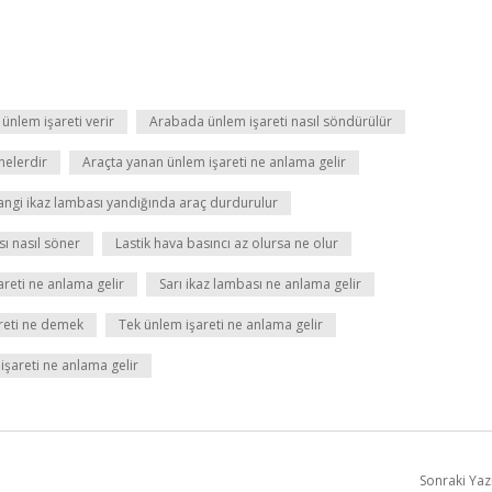
nlem işareti verir
Arabada ünlem işareti nasıl söndürülür
nelerdir
Araçta yanan ünlem işareti ne anlama gelir
ngi ikaz lambası yandığında araç durdurulur
sı nasıl söner
Lastik hava basıncı az olursa ne olur
reti ne anlama gelir
Sarı ikaz lambası ne anlama gelir
areti ne demek
Tek ünlem işareti ne anlama gelir
işareti ne anlama gelir
Sonraki Yaz