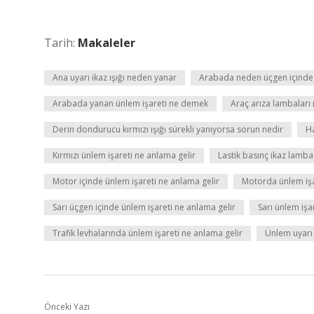
Tarih:
Makaleler
Ana uyarı ikaz ışığı neden yanar
Arabada neden üçgen içinde ü
Arabada yanan ünlem işareti ne demek
Araç arıza lambaları 
Derin dondurucu kırmızı ışığı sürekli yanıyorsa sorun nedir
Ha
Kırmızı ünlem işareti ne anlama gelir
Lastik basınç ikaz lamba
Motor içinde ünlem işareti ne anlama gelir
Motorda ünlem işa
Sarı üçgen içinde ünlem işareti ne anlama gelir
Sarı ünlem iş
Trafik levhalarında ünlem işareti ne anlama gelir
Ünlem uyarı 
Önceki Yazı