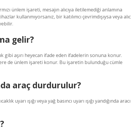
ızı ünlem işareti, mesajın alıcıya iletilemediği anlamına
 cihazlar kullanmıyorsanız, bir katılımcı çevrimdışıysa veya alıc
ebilir.
ma gelir?
lık gibi aşırı heyecan ifade eden ifadelerin sonuna konur.
elere de ünlem işareti konur. Bu işaretin bulunduğu cümle
nda araç durdurulur?
caklık uyarı ışığı veya yağ basıncı uyarı ışığı yandığında aracı
?