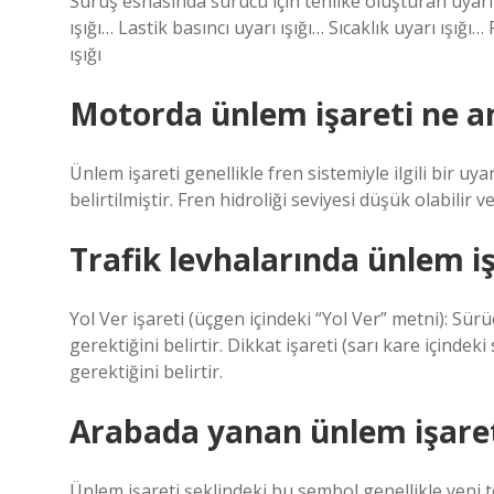
Sürüş esnasında sürücü için tehlike oluşturan uyarı ı
ışığı… Lastik basıncı uyarı ışığı… Sıcaklık uyarı ışığı…
ışığı
Motorda ünlem işareti ne a
Ünlem işareti genellikle fren sistemiyle ilgili bir u
belirtilmiştir. Fren hidroliği seviyesi düşük olabilir v
Trafik levhalarında ünlem i
Yol Ver işareti (üçgen içindeki “Yol Ver” metni): Sü
gerektiğini belirtir. Dikkat işareti (sarı kare içindek
gerektiğini belirtir.
Arabada yanan ünlem işare
Ünlem işareti şeklindeki bu sembol genellikle yeni 