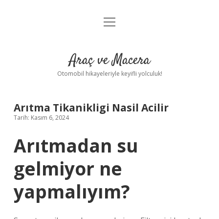
menüyü
Anasayfa
aç
Gizlilik Politikası
Araç ve Macera
Yasal Uyarı
Otomobil hikayeleriyle keyifli yolculuk!
Hakkımızda
Arıtma Tikanikligi Nasil Acilir
Tarih: Kasım 6, 2024
Arıtmadan su
gelmiyor ne
yapmalıyım?