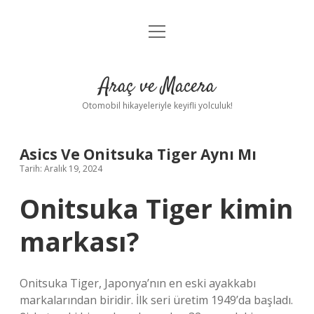
menüyü
Anasayfa
aç
Gizlilik Politikası
Araç ve Macera
Yasal Uyarı
Otomobil hikayeleriyle keyifli yolculuk!
Hakkımızda
Asics Ve Onitsuka Tiger Aynı Mı
Tarih: Aralık 19, 2024
Onitsuka Tiger kimin
markası?
Onitsuka Tiger, Japonya’nın en eski ayakkabı
markalarından biridir. İlk seri üretim 1949’da başladı.