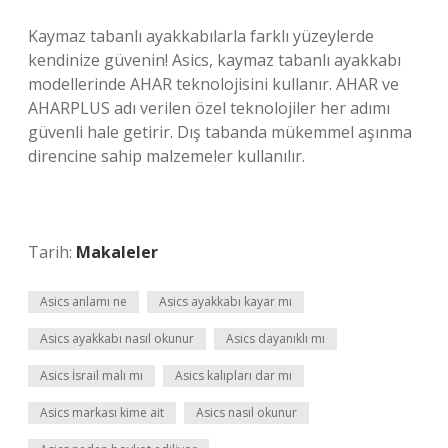
Kaymaz tabanlı ayakkabılarla farklı yüzeylerde
kendinize güvenin! Asics, kaymaz tabanlı ayakkabı
modellerinde AHAR teknolojisini kullanır. AHAR ve
AHARPLUS adı verilen özel teknolojiler her adımı
güvenli hale getirir. Dış tabanda mükemmel aşınma
direncine sahip malzemeler kullanılır.
Tarih:
Makaleler
Asics anlamı ne
Asics ayakkabı kayar mı
Asics ayakkabı nasıl okunur
Asics dayanıklı mı
Asics İsrail malı mı
Asics kalıpları dar mı
Asics markası kime ait
Asics nasıl okunur