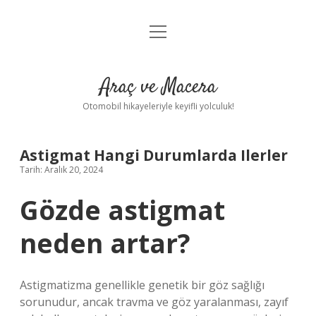
menüyü
Anasayfa
aç
Gizlilik Politikası
Araç ve Macera
Yasal Uyarı
Otomobil hikayeleriyle keyifli yolculuk!
Hakkımızda
Astigmat Hangi Durumlarda Ilerler
Tarih: Aralık 20, 2024
Gözde astigmat
neden artar?
Astigmatizma genellikle genetik bir göz sağlığı
sorunudur, ancak travma ve göz yaralanması, zayıf