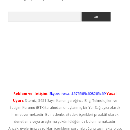
Arama
ilbet casino
Reklam ve İletişim:
Skype: live:.cid.575569c608265c69
Yasal
Uyarı:
Sitemiz, 5651 Sayılı Kanun gereğince Bilgi Teknolojileri ve
İletişim Kurumu (BTK) tarafından onaylanmış bir Yer Sağlayıcı olarak
hizmet vermektedir. Bu nedenle, sitedeki içerikleri proaktif olarak
denetleme veya araştırma yükümlülüğümüz bulunmamaktadır.
Ancak, üyelerimiz yazdıkları içeriklerin sorumluluğunu taşımakta olup,