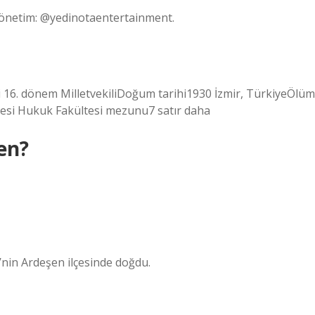
 Yönetim: @yedinotaentertainment.
si 16. dönem MilletvekiliDoğum tarihi1930 İzmir, TürkiyeÖlüm
tesi Hukuk Fakültesi mezunu7 satır daha
en?
nin Ardeşen ilçesinde doğdu.