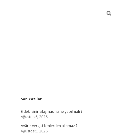
Sidebar
Son Yazılar
ilbet casino
Eldeki sinir sıkışmasına ne yapılmalı ?
Ağustos 6, 2026
Avârız vergisi kimlerden alınmaz ?
Ağustos 5, 2026