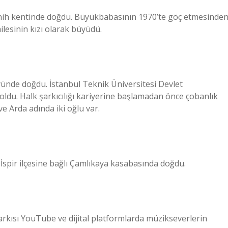
ünih kentinde doğdu. Büyükbabasının 1970’te göç etmesinde
lesinin kızı olarak büyüdü.
yünde doğdu. İstanbul Teknik Üniversitesi Devlet
du. Halk şarkıcılığı kariyerine başlamadan önce çobanlık
e Arda adında iki oğlu var.
 İspir ilçesine bağlı Çamlıkaya kasabasında doğdu.
rkısı YouTube ve dijital platformlarda müzikseverlerin