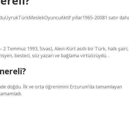
ereli?
ğduUyrukTürkMeslekOyuncuAktif yıllar1965-20081 satır dah
 2 Temmuz 1993, Sivas), Alevi-Kürt asıllı bir Türk, halk şairi,
isyen, besteci, söz yazarı ve bağlama virtüözüydü. .
nereli?
sinde doğdu. İlk ve orta öğrenimini Erzurum’da tamamlayan
 tamamladı.