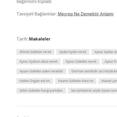
beğenisini topladı.
Tavsiyeli Bağlantılar:
Meşrep Ne Demektir Anlamı
Tarih:
Makaleler
Ahmet Gültekin nereli
Aydın Aydın nereli
Aynur Aydan as
Aynur Aydının ailesi nereli
Aynur Gültekin nereli
Aynur Po
Aysun Gültekin aslen nerelidir
Derman sendedir söz müzik ki
Hakim Doğan evli mi
Hasret Gültekin Alevi mi
Hasret şar
Selim Gültekin hangi partiden
Sen türkülerini söyle Aysun nere