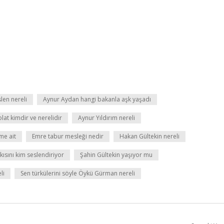
len nereli
Aynur Aydan hangi bakanla aşk yaşadı
lat kimdir ve nerelidir
Aynur Yıldırım nereli
me ait
Emre tabur mesleği nedir
Hakan Gültekin nereli
kısını kim seslendiriyor
Şahin Gültekin yaşıyor mu
li
Sen türkülerini söyle Öykü Gürman nereli