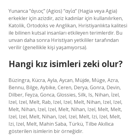
Yunanca “άγιος” (Agios) “αγία” (Hagia veya Agia)
erkekler için azizdir, aziz kadınlar için kullanılırken,
Katolik, Ortodoks ve Anglikan, Hıristiyanlıkta kalitesi
ile bilinen kutsal insanları etkileyen terimlerdir. Bu
unvan daha sonra Hıristiyan yetkililer tarafından
verilir (genellikle kişi yaşamıyorsa).
Hangi kız isimleri zeki olur?
Büzingra, Kücra, Ayla, Aycan, Müjde, Müge, Azra,
Bennu, Bilge, Aybike, Ceren, Derya, Gonra, Devin,
Dilber, Feyza, Gonca, Glossies, Silk, Is, Nihan, İzel,
Izel, Izel, Melt, Rab, Izel, Izel, Melt, Nihan, Izel, Izel,
Melt, Nihan, Izel, Izel, Melt, Nihan, Izel, Melt, Melt,
Izel, Izel, Melt, Nihan, Izel, Izel, Melt, Izi, Izel, Melt,
Izi, Izel, Melt, Mahin Saba, Türkü, Tilbe Akıllıca
gösterilen isimlerin bir örneğidir.