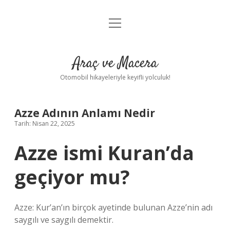
menüyü
Anasayfa
aç
Gizlilik Politikası
Araç ve Macera
Yasal Uyarı
Otomobil hikayeleriyle keyifli yolculuk!
Hakkımızda
Azze Adının Anlamı Nedir
Tarih: Nisan 22, 2025
Azze ismi Kuran’da
geçiyor mu?
Azze: Kur’an’ın birçok ayetinde bulunan Azze’nin adı
saygılı ve saygılı demektir.