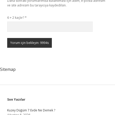
Daha sonraki yorumlarımda kullanılması için adım, e-posta adresim
ve site adresim bu tarayıcıya kaydedilsin.
6 + 2 kaçtır?
*
Sitemap
Sidebar
Son Yazılar
Kuzey Düğüm 7 Evde Ne Demek ?
Ağustos 8, 2026