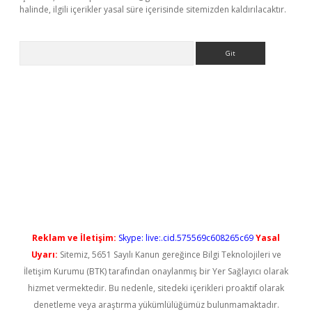
halinde, ilgili içerikler yasal süre içerisinde sitemizden kaldırılacaktır.
Arama
t casino
Reklam ve İletişim:
Skype: live:.cid.575569c608265c69
Yasal
Uyarı:
Sitemiz, 5651 Sayılı Kanun gereğince Bilgi Teknolojileri ve
İletişim Kurumu (BTK) tarafından onaylanmış bir Yer Sağlayıcı olarak
hizmet vermektedir. Bu nedenle, sitedeki içerikleri proaktif olarak
denetleme veya araştırma yükümlülüğümüz bulunmamaktadır.