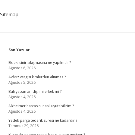
Sitemap
Sidebar
Son Yazılar
Eldeki sinir sıkışmasına ne yapılmalı ?
Ağustos 6, 2026
Avârız vergisi kimlerden alınmaz ?
Ağustos 5, 2026
Balı yapan arı dişi mi erkek mi ?
Ağustos 4, 2026
Alzheimer hastasını nasıl uyutabilirim ?
Ağustos 4, 2026
Yedek parça tedarik süresi ne kadardır ?
Temmuz 29, 2026
Kuranda zinanın cezası hangi ayette geçiyor ?