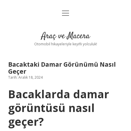
menüyü
Anasayfa
aç
Gizlilik Politikası
Araç ve Macera
Yasal Uyarı
Otomobil hikayeleriyle keyifli yolculuk!
Hakkımızda
Bacaktaki Damar Görünümü Nasıl
Geçer
Tarih: Aralık 18, 2024
Bacaklarda damar
görüntüsü nasıl
geçer?