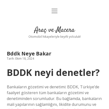
menüyü
Anasayfa
aç
Gizlilik Politikası
Araç ve Macera
Yasal Uyarı
Otomobil hikayeleriyle keyifli yolculuk!
Hakkımızda
Bddk Neye Bakar
Tarih: Ekim 18, 2024
BDDK neyi denetler?
Bankaların gözetimi ve denetimi: BDDK, Türkiye’de
faaliyet gösteren tüm bankaların gözetimi ve
denetiminden sorumludur. Bu bağlamda, bankaların
mali yapılarının sağlamlığını, likidite durumunu ve