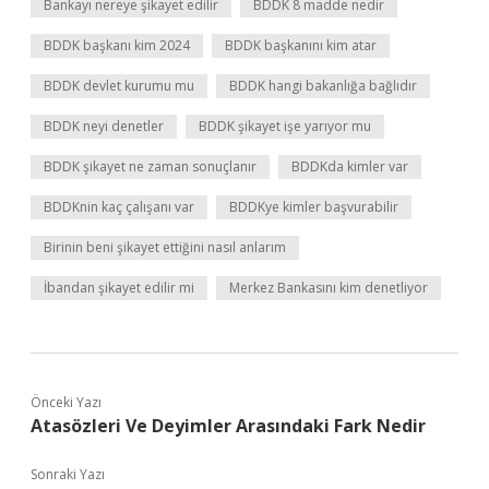
Bankayı nereye şikayet edilir
BDDK 8 madde nedir
BDDK başkanı kim 2024
BDDK başkanını kim atar
BDDK devlet kurumu mu
BDDK hangi bakanlığa bağlıdır
BDDK neyi denetler
BDDK şikayet işe yarıyor mu
BDDK şikayet ne zaman sonuçlanır
BDDKda kimler var
BDDKnin kaç çalışanı var
BDDKye kimler başvurabilir
Birinin beni şikayet ettiğini nasıl anlarım
İbandan şikayet edilir mi
Merkez Bankasını kim denetliyor
Önceki Yazı
Atasözleri Ve Deyimler Arasındaki Fark Nedir
Sonraki Yazı