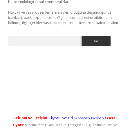
bu sorumluluğu kabul etmiş sayılırlar.
Hukuka ve yasal düzenlemelere aykırı olduğunu düşündüğünüz
içerikleri,
backlinkpanelicomtr@gmail.com
adresine bildirmeniz
halinde, ilgili içerikler yasal süre içerisinde sitemizden kaldırılacaktır.
Arama
lbet casino
Reklam ve İletişim:
Skype: live:.cid.575569c608265c69
Yasal
Uyarı:
Sitemiz, 5651 Sayılı Kanun gereğince Bilgi Teknolojileri ve