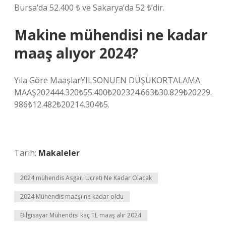
Bursa’da 52.400 ₺ ve Sakarya’da 52 ₺’dir.
Makine mühendisi ne kadar
maaş alıyor 2024?
Yıla Göre MaaşlarYILSONUEN DÜŞÜKORTALAMA
MAAŞ202444.320₺55.400₺202324.663₺30.829₺20229.
986₺12.482₺20214.304₺5.
Tarih:
Makaleler
2024 mühendis Asgari Ücreti Ne Kadar Olacak
2024 Mühendis maaşı ne kadar oldu
Bilgisayar Mühendisi kaç TL maaş alır 2024