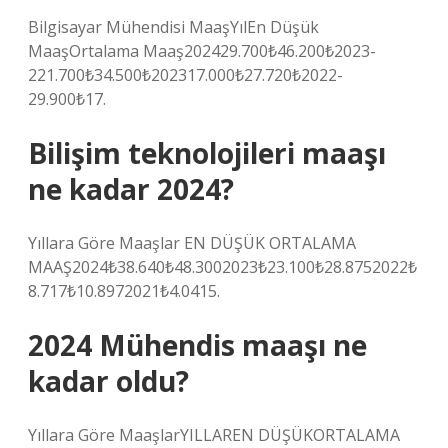
Bilgisayar Mühendisi MaaşYılEn Düşük
MaaşOrtalama Maaş202429.700₺46.200₺2023-
221.700₺34.500₺202317.000₺27.720₺2022-
29.900₺17.
Bilişim teknolojileri maaşı
ne kadar 2024?
Yıllara Göre Maaşlar EN DÜŞÜK ORTALAMA
MAAŞ2024₺38.640₺48.3002023₺23.100₺28.8752022₺
8.717₺10.8972021₺4.0415.
2024 Mühendis maaşı ne
kadar oldu?
Yıllara Göre MaaşlarYILLAREN DÜŞÜKORTALAMA