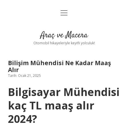
menüyü
Anasayfa
aç
Gizlilik Politikası
Araç ve Macera
Yasal Uyarı
Otomobil hikayeleriyle keyifli yolculuk!
Hakkımızda
Bilişim Mühendisi Ne Kadar Maaş
Alır
Tarih: Ocak 21, 2025
Bilgisayar Mühendisi
kaç TL maaş alır
2024?