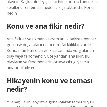
olaydır. Başka bir deyişle, tarihin konusu tüm tarihi
şekillendiren bir dizi neden çıkış noktasıdır. Konu
nedir?
Konu ve ana fikir nedir?
Ana fikirler ve uzman kavramlar ilk bakışta benzer
görünse de, aralarında önemli farklılıklar vardır.
Konu, mümkün olan en kısa tanımda vurgulanan
olay veya fenomendir. Öte yandan ana fikir, bu
olayların ve fenomenlerin ortaya çıktığı yazma
amacını ifade eder.
Hikayenin konu ve teması
nedir?
*Tema; Tarih, soyut ve genel olarak temel duygu