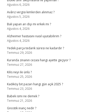
Eldeki sinir sıkışmasına ne yapılmalı ?
Ağustos 6, 2026
Avârız vergisi kimlerden alınmaz ?
Ağustos 5, 2026
Balı yapan arı dişi mi erkek mi ?
Ağustos 4, 2026
Alzheimer hastasını nasıl uyutabilirim ?
Ağustos 4, 2026
Yedek parça tedarik süresi ne kadardır ?
Temmuz 29, 2026
Kuranda zinanın cezası hangi ayette geçiyor ?
Temmuz 27, 2026
Kilis neyi ile ünlü ?
Temmuz 25, 2026
Kadıköy bit pazarı hangi gün açık 2025 ?
Temmuz 23, 2026
Babek ismi ne demek ?
Temmuz 21, 2026
Gnostik inanç nedir ?