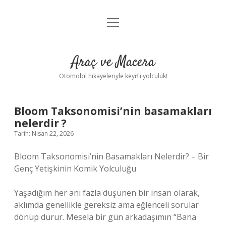
menüyü
Anasayfa
aç
Gizlilik Politikası
Araç ve Macera
Yasal Uyarı
Otomobil hikayeleriyle keyifli yolculuk!
Hakkımızda
Bloom Taksonomisi’nin basamakları
nelerdir ?
Tarih: Nisan 22, 2026
Bloom Taksonomisi’nin Basamakları Nelerdir? – Bir
Genç Yetişkinin Komik Yolculuğu
Yaşadığım her anı fazla düşünen bir insan olarak,
aklımda genellikle gereksiz ama eğlenceli sorular
dönüp durur. Mesela bir gün arkadaşımın “Bana