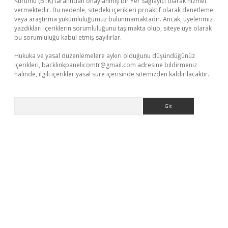
Kurumu (BTK) tarafından onaylanmış bir Yer Sağlayıcı olarak hizmet
vermektedir. Bu nedenle, sitedeki içerikleri proaktif olarak denetleme
veya araştırma yükümlülüğümüz bulunmamaktadır. Ancak, üyelerimiz
yazdıkları içeriklerin sorumluluğunu taşımakta olup, siteye üye olarak
bu sorumluluğu kabul etmiş sayılırlar.
Hukuka ve yasal düzenlemelere aykırı olduğunu düşündüğünüz
içerikleri,
backlinkpanelicomtr@gmail.com
adresine bildirmeniz
halinde, ilgili içerikler yasal süre içerisinde sitemizden kaldırılacaktır.
Arama
o