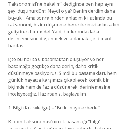
Taksonomisi’ne bakalım” dediğinde ben hep aynı
şeyi düşünürdüm: Neydi o ya? Benim derdim daha
büyük… Ama sonra birden anladım ki, aslında bu
taksonomi, bizim düşünme becerilerimizi adım adım
geliştiren bir model. Yani, bir konuda daha
derinlemesine düşünmek ve anlamak için bir yol
haritası.
İşte bu harita 6 basamaktan oluşuyor ve her
basamağa geçtikçe daha derin, daha kritik
düşünmeye başlıyoruz. Şimdi bu basamakları, hem
günlük hayatta karşımıza çıkabilecek komik bir
biçimde hem de fazla düşünerek, derinlemesine
inceleyeceğiz. Hazırsanız, başlayalım.
1. Bilgi (Knowledge) – “Bu konuyu ezberle!”
Bloom Taksonomisi’nin ilk basamağı “bilgi”
aşamasıdır. Klasik öğrenci tavrı: Ezberle, hafızana