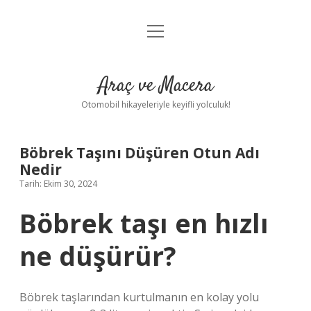
menüyü
Anasayfa
aç
Gizlilik Politikası
Araç ve Macera
Yasal Uyarı
Otomobil hikayeleriyle keyifli yolculuk!
Hakkımızda
Böbrek Taşını Düşüren Otun Adı
Nedir
Tarih: Ekim 30, 2024
Böbrek taşı en hızlı
ne düşürür?
Böbrek taşlarından kurtulmanın en kolay yolu