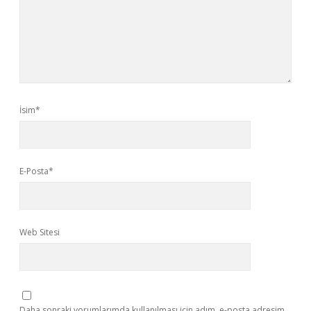
İsim*
E-Posta*
Web Sitesi
Daha sonraki yorumlarımda kullanılması için adım, e-posta adresim