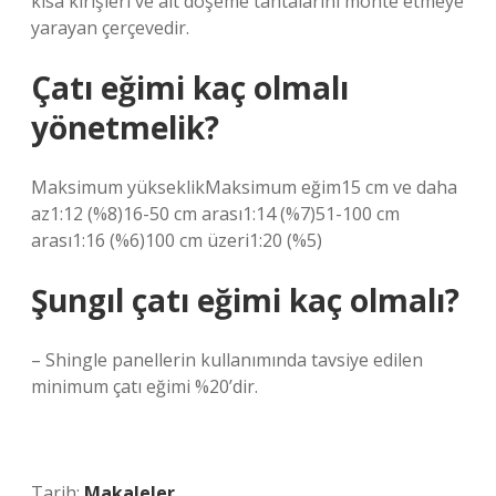
kısa kirişleri ve alt döşeme tahtalarını monte etmeye
yarayan çerçevedir.
Çatı eğimi kaç olmalı
yönetmelik?
Maksimum yükseklikMaksimum eğim15 cm ve daha
az1:12 (%8)16-50 cm arası1:14 (%7)51-100 cm
arası1:16 (%6)100 cm üzeri1:20 (%5)
Şungıl çatı eğimi kaç olmalı?
– Shingle panellerin kullanımında tavsiye edilen
minimum çatı eğimi %20’dir.
Tarih:
Makaleler