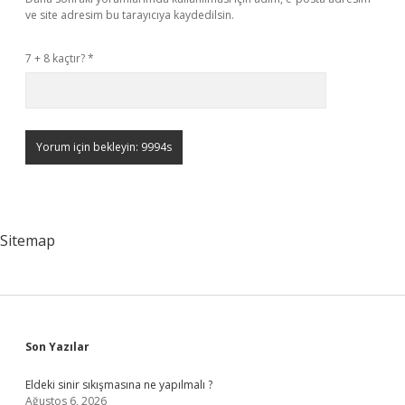
ve site adresim bu tarayıcıya kaydedilsin.
7 + 8 kaçtır?
*
Sitemap
Sidebar
Son Yazılar
Eldeki sinir sıkışmasına ne yapılmalı ?
Ağustos 6, 2026