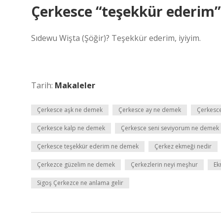
Çerkesce “teşekkür ederim
Sıdewu Wişta (Şöğir)? Teşekkür ederim, iyiyim.
Tarih:
Makaleler
Çerkesce aşk ne demek
Çerkesce ay ne demek
Çerkesc
Çerkesce kalp ne demek
Çerkesce seni seviyorum ne demek
Çerkesce teşekkür ederim ne demek
Çerkez ekmeği nedir
Çerkezce güzelim ne demek
Çerkezlerin neyi meşhur
Ek
Sigoş Çerkezce ne anlama gelir