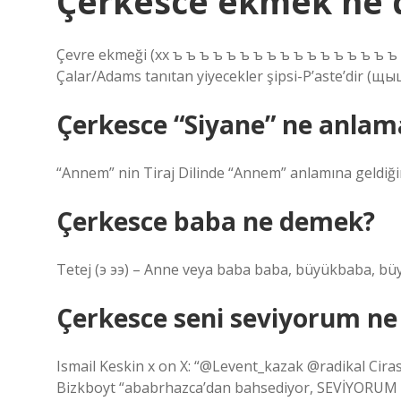
Çerkesce ekmek ne
Çevre ekmeği (хх ъ ъ ъ ъ ъ ъ ъ ъ ъ ъ ъ ъ ъ ъ ъ ъ ъ
Çalar/Adams tanıtan yiyecekler şipsi-P’aste’dir (щ
Çerkesce “Siyane” ne anlama
“Annem” nin Tiraj Dilinde “Annem” anlamına geldiği
Çerkesce baba ne demek?
Tetej (э ээ) – Anne veya baba baba, büyükbaba, büyü
Çerkesce seni seviyorum n
Ismail Keskin x on X: “@Levent_kazak @radikal Cirass
Bizkboyt “ababrhazca’dan bahsediyor, SEVİYORUM