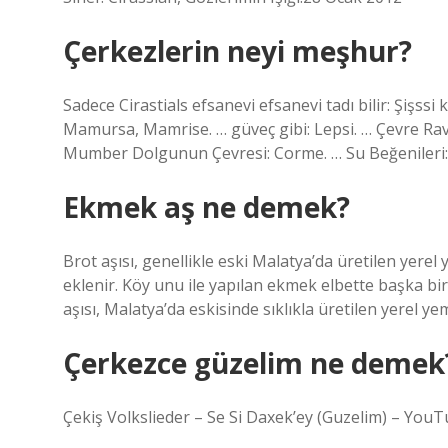
Çerkezlerin neyi meşhur?
Sadece Cirastials efsanevi efsanevi tadı bilir: Şişssi 
Mamursa, Mamrise. … güveç gibi: Lepsi. … Çevre Raviol
Mumber Dolgunun Çevresi: Corme. … Su Beğenileri:
Ekmek aş ne demek?
Brot aşısı, genellikle eski Malatya’da üretilen yerel
eklenir. Köy unu ile yapılan ekmek elbette başka bi
aşısı, Malatya’da eskisinde sıklıkla üretilen yerel ye
Çerkezce güzelim ne demek
Çekiş Volkslieder – Se Si Daxek’ey (Guzelim) – You