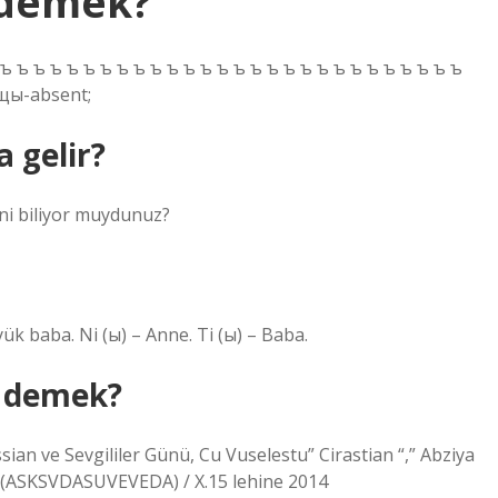
 demek?
 ъ ъ ъ ъ ъ ъ ъ ъ ъ ъ ъ ъ ъ ъ ъ ъ ъ ъ ъ ъ ъ ъ ъ ъ ъ ъ ъ ъ
ыщы-absent;
 gelir?
ni biliyor muydunuz?
k baba. Ni (ы) – Anne. Ti (ы) – Baba.
e demek?
ian ve Sevgililer Günü, Cu Vuselestu” Cirastian “,” Abziya
 (ASKSVDASUVEVEDA) / X.15 lehine 2014