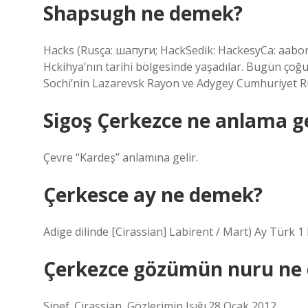
Shapsugh ne demek?
Hacks (Rusça: шапуги; HackSedik: HackesyCa: ааbor)
Hckihya’nın tarihi bölgesinde yaşadılar. Bugün ço
Sochi’nin Lazarevsk Rayon ve Adygey Cumhuriyet R
Sigoş Çerkezce ne anlama ge
Çevre “Kardeş” anlamına gelir.
Çerkesce ay ne demek?
Adige dilinde [Cirassian] Labirent / Mart) Ay Türk 
Çerkezce gözümün nuru ne
Sinef. Cirassian, Gözlerimin Işığı.28 Ocak 2012