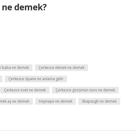
” ne demek?
e baba ne demek
Çerkesce ekmek ne demek
Çerkesce Siyane ne anlama gelir
Çerkezce evet ne demek
Çerkezce gözümün nuru ne demek
mek aş ne demek
Haynape ne demek
Shapsugh ne demek