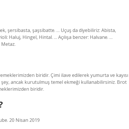
kek, şersibasta, şaşsibatte. … Uçuş da diyebiliriz: Abista,
i: Haluj, Hingel, Hintal. … Açılışa benzer: Halvane. …
 Metaz.
 yemeklerimizden biridir. Çimi ilave edilerek yumurta ve kayısı
r şey, ancak kurutulmuş temel ekmeği kullanabilirsiniz. Brot
meklerimizden biridir.
?
Tube. 20 Nisan 2019