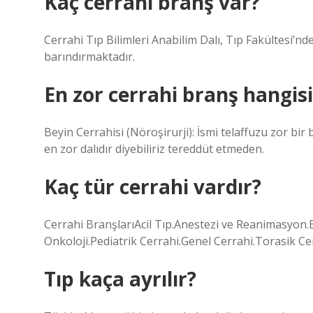
Kaç cerrahi branş var?
Cerrahi Tıp Bilimleri Anabilim Dalı, Tıp Fakültesi’
barındırmaktadır.
En zor cerrahi branş hangisi
Beyin Cerrahisi (Nöroşirurji): İsmi telaffuzu zor bir
en zor dalıdır diyebiliriz tereddüt etmeden.
Kaç tür cerrahi vardır?
Cerrahi BranşlarıAcil Tıp.Anestezi ve Reanimasyon.B
Onkoloji.Pediatrik Cerrahi.Genel Cerrahi.Torasik 
Tıp kaça ayrılır?