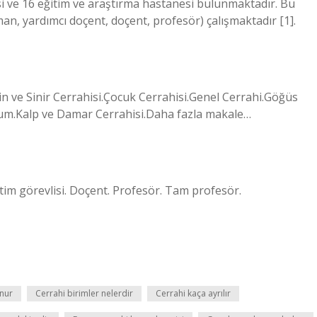
esi ve 16 eğitim ve araştırma hastanesi bulunmaktadır. Bu
n, yardımcı doçent, doçent, profesör) çalışmaktadır [1].
 ve Sinir Cerrahisi.Çocuk Cerrahisi.Genel Cerrahi.Göğüs
oğum.Kalp ve Damar Cerrahisi.Daha fazla makale…
im görevlisi. Doçent. Profesör. Tam profesör.
unur
Cerrahi birimler nelerdir
Cerrahi kaça ayrılır