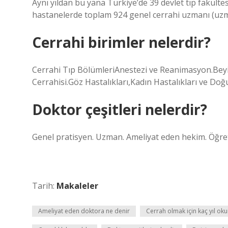
Aynı yıldan bu yana Türkiye’de 39 devlet tıp fakült
hastanelerde toplam 924 genel cerrahi uzmanı (uzma
Cerrahi birimler nelerdir?
Cerrahi Tıp BölümleriAnestezi ve Reanimasyon.Beyin
Cerrahisi.Göz Hastalıkları,Kadın Hastalıkları ve D
Doktor çeşitleri nelerdir?
Genel pratisyen. Uzman. Ameliyat eden hekim. Öğret
Tarih:
Makaleler
Ameliyat eden doktora ne denir
Cerrah olmak için kaç yıl ok