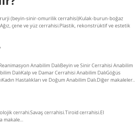
ır?
rurji (beyin-sinir-omurilik cerrahisi)Kulak-burun-boğaz
Ağız, çene ve yüz cerrahisi.Plastik, rekonstrüktif ve estetik
?
e Reanimasyon Anabilim DalıBeyin ve Sinir Cerrahisi Anabilim
bilim DalıKalp ve Damar Cerrahisi Anabilim DalıGöğüs
lıKadın Hastalıkları ve Doğum Anabilim Dalı.Diğer makaleler
jik cerrahi.Savaş cerrahisi.Tiroid cerrahisi.El
la makale…