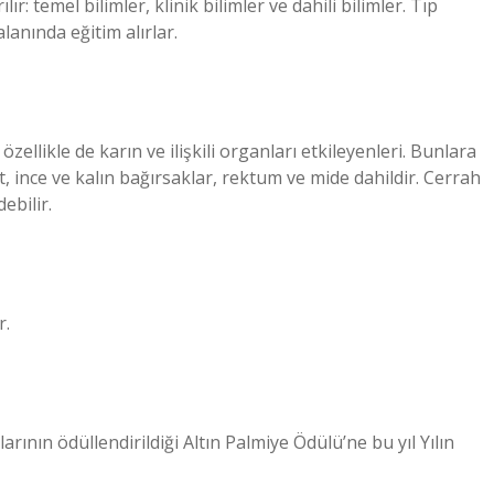
r: temel bilimler, klinik bilimler ve dahili bilimler. Tıp
alanında eğitim alırlar.
zellikle de karın ve ilişkili organları etkileyenleri. Bunlara
t, ince ve kalın bağırsaklar, rektum ve mide dahildir. Cerrah
ebilir.
r.
ının ödüllendirildiği Altın Palmiye Ödülü’ne bu yıl Yılın