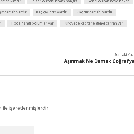
 cerrah kimdir
En zor cerrahi branş hangisi
Genel cerrah neye bakar
şit cerrah vardır
Kaç çeşit tıp vardır
Kaç tür cerrahi vardır
r
Tıpda hangi bölümler var
Türkiyede kaç tane genel cerrah var
Sonraki Yaz
Aşınmak Ne Demek Coğrafy
*
ile işaretlenmişlerdir