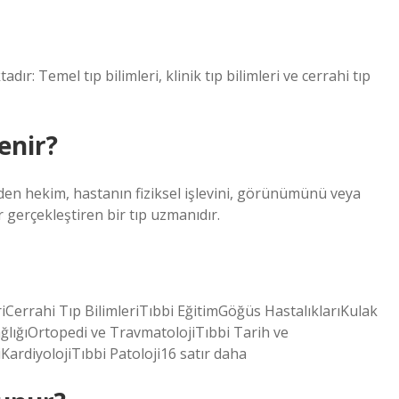
ır: Temel tıp bilimleri, klinik tıp bilimleri ve cerrahi tıp
enir?
en hekim, hastanın fiziksel işlevini, görünümünü veya
r gerçekleştiren bir tıp uzmanıdır.
riCerrahi Tıp BilimleriTıbbi EğitimGöğüs HastalıklarıKulak
ğlığıOrtopedi ve TravmatolojiTıbbi Tarih ve
iKardiyolojiTıbbi Patoloji16 satır daha