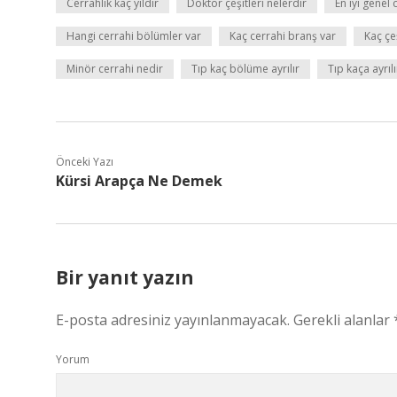
Cerrahlık kaç yıldır
Doktor çeşitleri nelerdir
En iyi genel
Hangi cerrahi bölümler var
Kaç cerrahi branş var
Kaç çe
Minör cerrahi nedir
Tıp kaç bölüme ayrılır
Tıp kaça ayrılı
Önceki Yazı
Kürsi Arapça Ne Demek
Bir yanıt yazın
E-posta adresiniz yayınlanmayacak.
Gerekli alanlar
Yorum