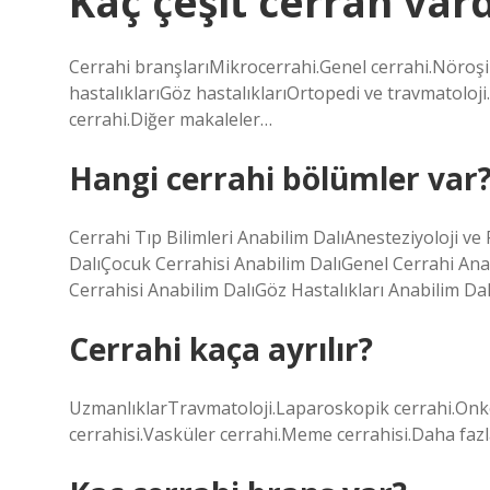
Kaç çeşit cerrah vard
Cerrahi branşlarıMikrocerrahi.Genel cerrahi.Nöroşi
hastalıklarıGöz hastalıklarıOrtopedi ve travmatoloji.
cerrahi.Diğer makaleler…
Hangi cerrahi bölümler var
Cerrahi Tıp Bilimleri Anabilim DalıAnesteziyoloji v
DalıÇocuk Cerrahisi Anabilim DalıGenel Cerrahi Ana
Cerrahisi Anabilim DalıGöz Hastalıkları Anabilim Da
Cerrahi kaça ayrılır?
UzmanlıklarTravmatoloji.Laparoskopik cerrahi.Onkolo
cerrahisi.Vasküler cerrahi.Meme cerrahisi.Daha faz