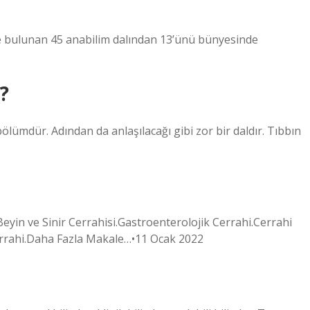
nde bulunan 45 anabilim dalından 13’ünü bünyesinde
?
 bölümdür. Adından da anlaşılacağı gibi zor bir daldır. Tıbbın
eyin ve Sinir Cerrahisi.Gastroenterolojik Cerrahi.Cerrahi
Cerrahi.Daha Fazla Makale…•11 Ocak 2022