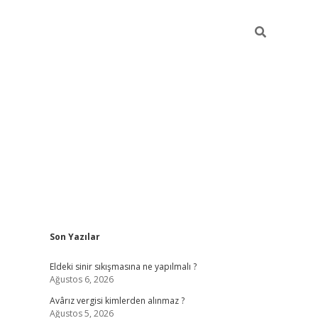
Sidebar
Son Yazılar
ilbet casino
Eldeki sinir sıkışmasına ne yapılmalı ?
Ağustos 6, 2026
Avârız vergisi kimlerden alınmaz ?
Ağustos 5, 2026