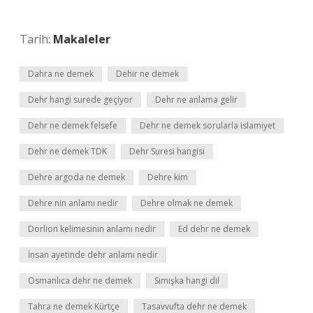
Tarih:
Makaleler
Dahra ne demek
Dehir ne demek
Dehr hangi surede geçiyor
Dehr ne anlama gelir
Dehr ne demek felsefe
Dehr ne demek sorularla islamiyet
Dehr ne demek TDK
Dehr Suresi hangisi
Dehre argoda ne demek
Dehre kim
Dehre nin anlamı nedir
Dehre olmak ne demek
Dorlion kelimesinin anlamı nedir
Ed dehr ne demek
İnsan ayetinde dehr anlamı nedir
Osmanlıca dehr ne demek
Sımışka hangi dil
Tahra ne demek Kürtçe
Tasavvufta dehr ne demek