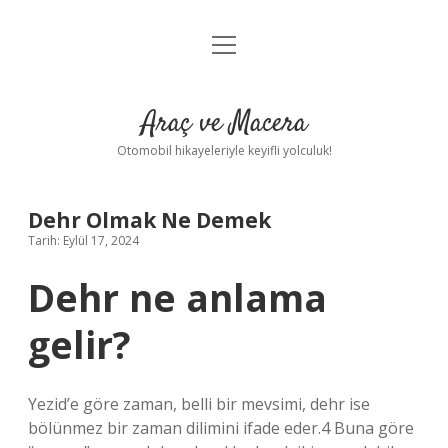
menüyü
Anasayfa
aç
Gizlilik Politikası
Araç ve Macera
Yasal Uyarı
Otomobil hikayeleriyle keyifli yolculuk!
Hakkımızda
Dehr Olmak Ne Demek
Tarih: Eylül 17, 2024
Dehr ne anlama
gelir?
Yezid’e göre zaman, belli bir mevsimi, dehr ise
bölünmez bir zaman dilimini ifade eder.4 Buna göre