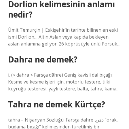
Dorlion kelimesinin anlamı
nedir?
Ümit Temurçin | Eskişehir’in tarihte bilinen en eski
ismi Dorlion… Altın Aslan veya kapıda bekleyen
aslan anlamına geliyor. 26 köprüsüyle ünlü Porsuk…
Dahra ne demek?
i. (< dahra < Farsça dāhre) Geniş kavisli dal bıçağı:
Kesme ve kesme işleri için, motorlu testere, tilki
kuyruğu testeresi, yaylı testere, balta, tahra, kama…
Tahra ne demek Kürtçe?
tahra – Nişanyan Sözlüğü. Farsça dahre دهره “orak,
budama bıçağı” kelimesinden türetilmiş bir