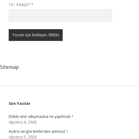
10 - 4 kaçtır?
*
Sitemap
Sidebar
Son Yazılar
Eldeki sinir sıkışmasına ne yapılmalı ?
Ağustos 6, 2026
Avârız vergisi kimlerden alınmaz ?
Ağustos 5, 2026