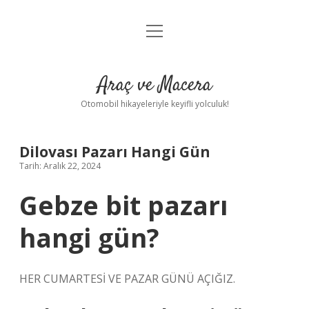
menüyü
Anasayfa
aç
Gizlilik Politikası
Araç ve Macera
Yasal Uyarı
Otomobil hikayeleriyle keyifli yolculuk!
Hakkımızda
Dilovası Pazarı Hangi Gün
Tarih: Aralık 22, 2024
Gebze bit pazarı
hangi gün?
HER CUMARTESİ VE PAZAR GÜNÜ AÇIĞIZ.