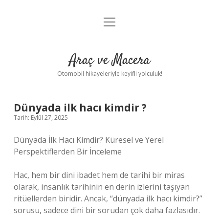
menüyü
Anasayfa
aç
Gizlilik Politikası
Araç ve Macera
Yasal Uyarı
Otomobil hikayeleriyle keyifli yolculuk!
Hakkımızda
Dünyada ilk hacı kimdir ?
Tarih: Eylül 27, 2025
Dünyada İlk Hacı Kimdir? Küresel ve Yerel
Perspektiflerden Bir İnceleme
Hac, hem bir dini ibadet hem de tarihi bir miras
olarak, insanlık tarihinin en derin izlerini taşıyan
ritüellerden biridir. Ancak, “dünyada ilk hacı kimdir?”
sorusu, sadece dini bir sorudan çok daha fazlasıdır.