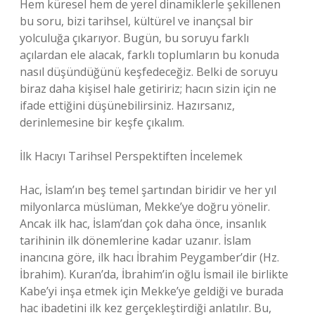
Hem küresel hem de yerel dinamiklerle şekillenen
bu soru, bizi tarihsel, kültürel ve inançsal bir
yolculuğa çıkarıyor. Bugün, bu soruyu farklı
açılardan ele alacak, farklı toplumların bu konuda
nasıl düşündüğünü keşfedeceğiz. Belki de soruyu
biraz daha kişisel hale getiririz; hacın sizin için ne
ifade ettiğini düşünebilirsiniz. Hazırsanız,
derinlemesine bir keşfe çıkalım.
İlk Hacıyı Tarihsel Perspektiften İncelemek
Hac, İslam’ın beş temel şartından biridir ve her yıl
milyonlarca müslüman, Mekke’ye doğru yönelir.
Ancak ilk hac, İslam’dan çok daha önce, insanlık
tarihinin ilk dönemlerine kadar uzanır. İslam
inancına göre, ilk hacı İbrahim Peygamber’dir (Hz.
İbrahim). Kuran’da, İbrahim’in oğlu İsmail ile birlikte
Kabe’yi inşa etmek için Mekke’ye geldiği ve burada
hac ibadetini ilk kez gerçekleştirdiği anlatılır. Bu,