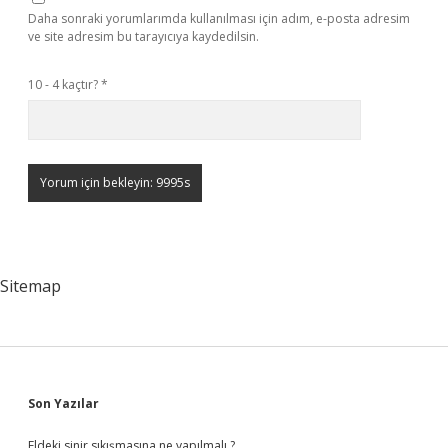
Daha sonraki yorumlarımda kullanılması için adım, e-posta adresim
ve site adresim bu tarayıcıya kaydedilsin.
10 - 4 kaçtır?
*
Sitemap
Sidebar
Son Yazılar
Eldeki sinir sıkışmasına ne yapılmalı ?