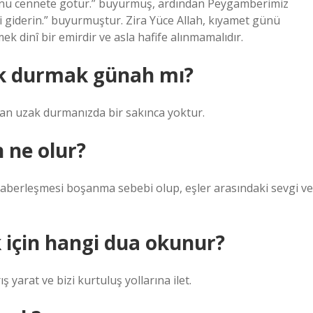
e onu cennete götür.” buyurmuş, ardından Peygamberimiz
eri giderin.” buyurmuştur. Zira Yüce Allah, kıyamet günü
ek dinî bir emirdir ve asla hafife alınmamalıdır.
k durmak günah mı?
ndan uzak durmanızda bir sakınca yoktur.
 ne olur?
haberleşmesi boşanma sebebi olup, eşler arasındaki sevgi ve
 için hangi dua okunur?
ş yarat ve bizi kurtuluş yollarına ilet.