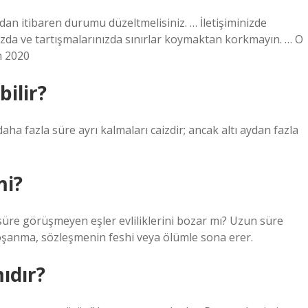
şından itibaren durumu düzeltmelisiniz. … İletişiminizde
nızda ve tartışmalarınızda sınırlar koymaktan korkmayın. … O
n 2020
bilir?
aha fazla süre ayrı kalmaları caizdir; ancak altı aydan fazla
mi?
üre görüşmeyen eşler evliliklerini bozar mı? Uzun süre
 boşanma, sözleşmenin feshi veya ölümle sona erer.
ıdır?