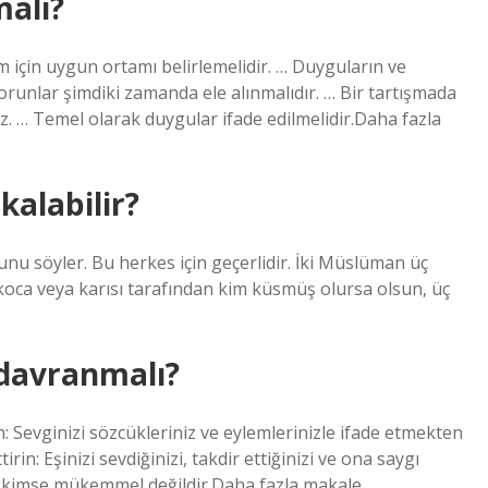
malı?
züm için uygun ortamı belirlemelidir. … Duyguların ve
unlar şimdiki zamanda ele alınmalıdır. … Bir tartışmada
 … Temel olarak duygular ifade edilmelidir.Daha fazla
kalabilir?
u söyler. Bu herkes için geçerlidir. İki Müslüman üç
 koca veya karısı tarafından kim küsmüş olursa olsun, üç
l davranmalı?
 Sevginizi sözcükleriniz ve eylemlerinizle ifade etmekten
in: Eşinizi sevdiğinizi, takdir ettiğinizi ve ona saygı
 kimse mükemmel değildir.Daha fazla makale…