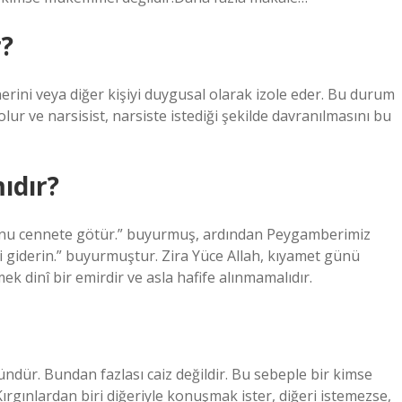
r?
rini veya diğer kişiyi duygusal olarak izole eder. Bu durum
lur ve narsisist, narsiste istediği şekilde davranılmasını bu
ıdır?
e onu cennete götür.” buyurmuş, ardından Peygamberimiz
eri giderin.” buyurmuştur. Zira Yüce Allah, kıyamet günü
ek dinî bir emirdir ve asla hafife alınmamalıdır.
dür. Bundan fazlası caiz değildir. Bu sebeple bir kimse
Kırgınlardan biri diğeriyle konuşmak ister, diğeri istemezse,