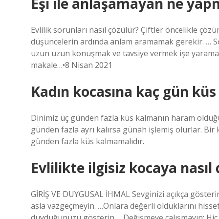
Eşi ile anlaşamayan ne yap
Evlilik sorunları nasıl çözülür? Çiftler öncelikle çö
düşüncelerin ardında anlam aramamak gerekir. … Sor
uzun uzun konuşmak ve tavsiye vermek işe yaramaz.
makale…•8 Nisan 2021
Kadın kocasına kaç gün küs 
Dinimiz üç günden fazla küs kalmanın haram olduğun
günden fazla ayrı kalırsa günah işlemiş olurlar. Bir
günden fazla küs kalmamalıdır.
Evlilikte ilgisiz kocaya nası
GİRİŞ VE DUYGUSAL İHMAL Sevginizi açıkça gösterin:
asla vazgeçmeyin. …Onlara değerli olduklarını hissettir
duyduğunuzu gösterin. …Değişmeye çalışmayın: Hiç