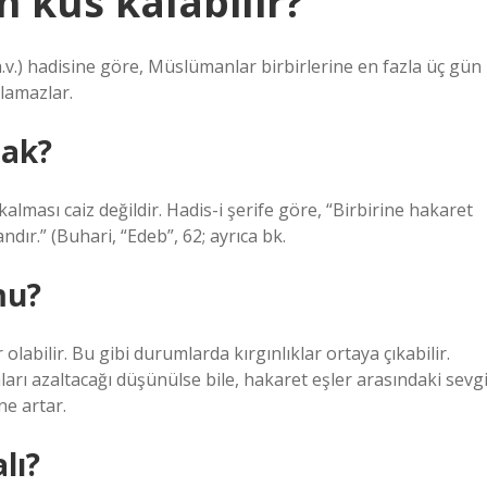
n küs kalabilir?
.v.) hadisine göre, Müslümanlar birbirlerine en fazla üç gün
lamazlar.
mak?
ması caiz değildir. Hadis-i şerife göre, “Birbirine hakaret
dır.” (Buhari, “Edeb”, 62; ayrıca bk.
mu?
olabilir. Bu gibi durumlarda kırgınlıklar ortaya çıkabilir.
arı azaltacağı düşünülse bile, hakaret eşler arasındaki sevg
ne artar.
lı?