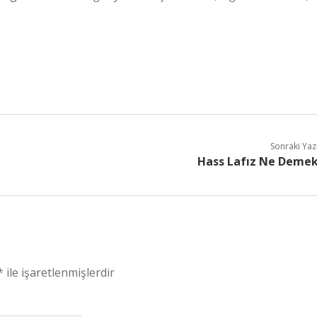
Sonraki Yaz
Hass Lafız Ne Deme
*
ile işaretlenmişlerdir