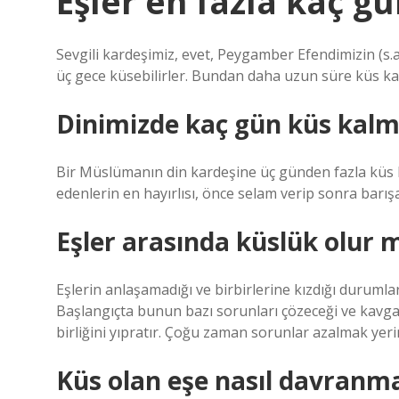
Eşler en fazla kaç gü
Sevgili kardeşimiz, evet, Peygamber Efendimizin (s.a
üç gece küsebilirler. Bundan daha uzun süre küs ka
Dinimizde kaç gün küs kal
Bir Müslümanın din kardeşine üç günden fazla küs kal
edenlerin en hayırlısı, önce selam verip sonra barışan
Eşler arasında küslük olur 
Eşlerin anlaşamadığı ve birbirlerine kızdığı durumlar 
Başlangıçta bunun bazı sorunları çözeceği ve kavgal
birliğini yıpratır. Çoğu zaman sorunlar azalmak yeri
Küs olan eşe nasıl davranma