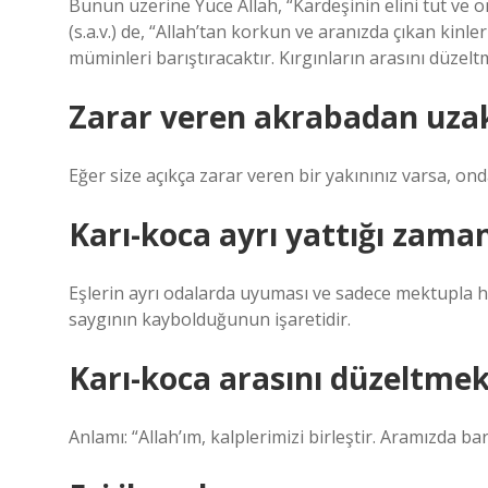
Bunun üzerine Yüce Allah, “Kardeşinin elini tut v
(s.a.v.) de, “Allah’tan korkun ve aranızda çıkan kinl
müminleri barıştıracaktır. Kırgınların arasını düzeltm
Zarar veren akrabadan uza
Eğer size açıkça zarar veren bir yakınınız varsa, o
Karı-koca ayrı yattığı zaman
Eşlerin ayrı odalarda uyuması ve sadece mektupla 
saygının kaybolduğunun işaretidir.
Karı-koca arasını düzeltmek
Anlamı: “Allah’ım, kalplerimizi birleştir. Aramızda barı