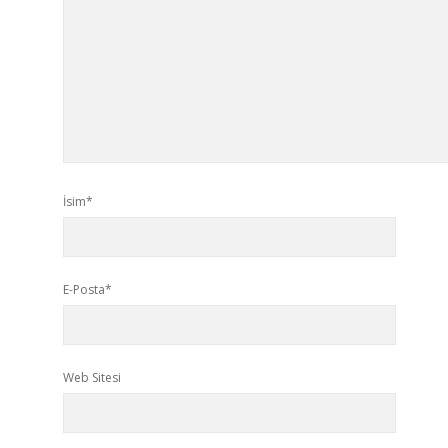
İsim*
E-Posta*
Web Sitesi