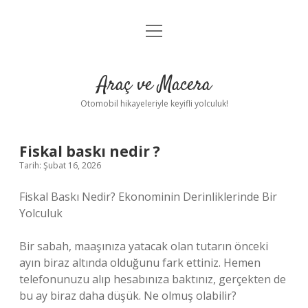
menüyü
Anasayfa
aç
Gizlilik Politikası
Araç ve Macera
Yasal Uyarı
Otomobil hikayeleriyle keyifli yolculuk!
Hakkımızda
Fiskal baskı nedir ?
Tarih: Şubat 16, 2026
Fiskal Baskı Nedir? Ekonominin Derinliklerinde Bir
Yolculuk
Bir sabah, maaşınıza yatacak olan tutarın önceki
ayın biraz altında olduğunu fark ettiniz. Hemen
telefonunuzu alıp hesabınıza baktınız, gerçekten de
bu ay biraz daha düşük. Ne olmuş olabilir?