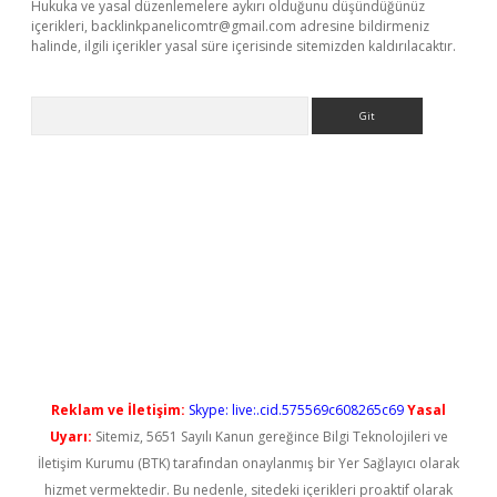
Hukuka ve yasal düzenlemelere aykırı olduğunu düşündüğünüz
içerikleri,
backlinkpanelicomtr@gmail.com
adresine bildirmeniz
halinde, ilgili içerikler yasal süre içerisinde sitemizden kaldırılacaktır.
Arama
casino
Reklam ve İletişim:
Skype: live:.cid.575569c608265c69
Yasal
Uyarı:
Sitemiz, 5651 Sayılı Kanun gereğince Bilgi Teknolojileri ve
İletişim Kurumu (BTK) tarafından onaylanmış bir Yer Sağlayıcı olarak
hizmet vermektedir. Bu nedenle, sitedeki içerikleri proaktif olarak