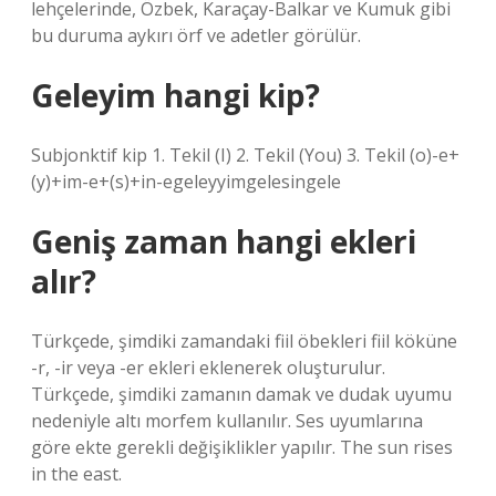
lehçelerinde, Özbek, Karaçay-Balkar ve Kumuk gibi
bu duruma aykırı örf ve adetler görülür.
Geleyim hangi kip?
Subjonktif kip 1. Tekil (I) 2. Tekil (You) 3. Tekil (o)-e+
(y)+im-e+(s)+in-egeleyyimgelesingele
Geniş zaman hangi ekleri
alır?
Türkçede, şimdiki zamandaki fiil öbekleri fiil köküne
-r, -ir veya -er ekleri eklenerek oluşturulur.
Türkçede, şimdiki zamanın damak ve dudak uyumu
nedeniyle altı morfem kullanılır. Ses uyumlarına
göre ekte gerekli değişiklikler yapılır. The sun rises
in the east.