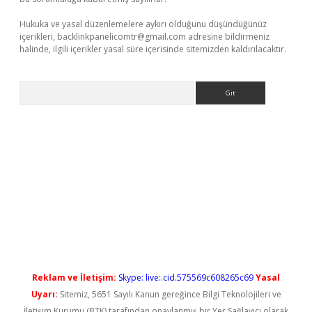
Hukuka ve yasal düzenlemelere aykırı olduğunu düşündüğünüz
içerikleri,
backlinkpanelicomtr@gmail.com
adresine bildirmeniz
halinde, ilgili içerikler yasal süre içerisinde sitemizden kaldırılacaktır.
Arama
o
Reklam ve İletişim:
Skype: live:.cid.575569c608265c69
Yasal
Uyarı:
Sitemiz, 5651 Sayılı Kanun gereğince Bilgi Teknolojileri ve
İletişim Kurumu (BTK) tarafından onaylanmış bir Yer Sağlayıcı olarak