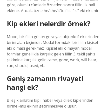
göre, olumlu cümlede özneden sonra fiilin ilk hali
eklenir. Ancak, özne he/she/it’te fiile “-s” eki eklenir.
Kip ekleri nelerdir örnek?
Mood, bir fiilin gösterge veya subjonktif eklerinden
birini alan biçimidir. Modal formdaki bir fiilin kişisel
eki olması gerekmez. Kişisel eki olmayan modal
formlar genellikle karşılık gelen fiilin 3. tekil şahıs
çekimine karşılık gelir: came, gone, work, will hear,
run, should, used, vb.
Geniş zamanın rivayeti
hangi ek?
Bileşik anlatım kipi, haber veya dilek kiplerinden
birine -miş ekinin getirilmesiyle oluşur.