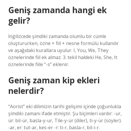
Geniş zamanda hangi ek
gelir?
İngilizcede şimdiki zamanda olumlu bir cümle
oluştururken, özne + fiil + nesne formülü kullanılır
ve aşağıdaki kurallara uyulur. I, You, We, They
öznelerinde fiil ek almaz. 3. tekil haldeki He, She, It
öznelerinde fiile “-s” eklenir.
Geniş zaman kip ekleri
nelerdir?
“Aorist” eki dilimizin tarihi gelişimi içinde çoğunlukla
şimdiki zamanı ifade etmiştir. Şu biçimleri vardır: -ur,
ür: bil-ür, basla-y-ur, Tile-y-ür (diler), ti-y-ür (söyler).
-ar, er: tut-ar, kes-er -r: ti-r, basla-r, bil-i-r.