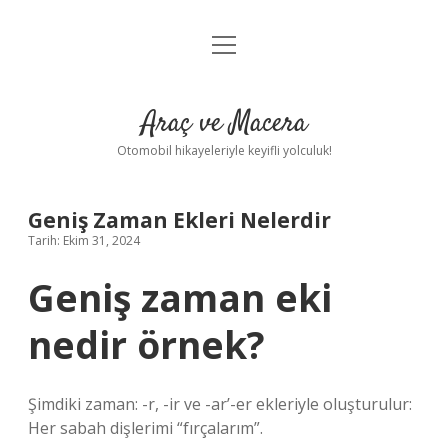
menüyü
Anasayfa
aç
Gizlilik Politikası
Araç ve Macera
Yasal Uyarı
Otomobil hikayeleriyle keyifli yolculuk!
Hakkımızda
Geniş Zaman Ekleri Nelerdir
Tarih: Ekim 31, 2024
Geniş zaman eki
nedir örnek?
Şimdiki zaman: -r, -ir ve -ar’-er ekleriyle oluşturulur:
Her sabah dişlerimi “fırçalarım”.