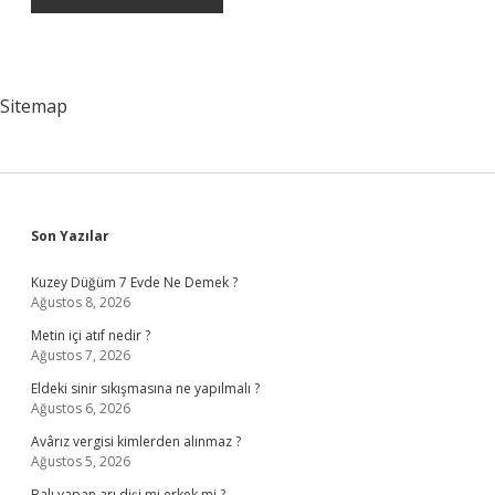
Sitemap
Sidebar
Son Yazılar
Kuzey Düğüm 7 Evde Ne Demek ?
Ağustos 8, 2026
Metin içi atıf nedir ?
Ağustos 7, 2026
Eldeki sinir sıkışmasına ne yapılmalı ?
Ağustos 6, 2026
Avârız vergisi kimlerden alınmaz ?
Ağustos 5, 2026
Balı yapan arı dişi mi erkek mi ?