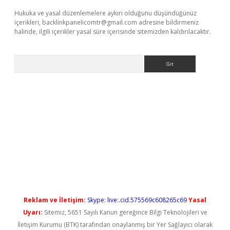
Hukuka ve yasal düzenlemelere aykırı olduğunu düşündüğünüz
içerikleri,
backlinkpanelicomtr@gmail.com
adresine bildirmeniz
halinde, ilgili içerikler yasal süre içerisinde sitemizden kaldırılacaktır.
Arama
ino
Reklam ve İletişim:
Skype: live:.cid.575569c608265c69
Yasal
Uyarı:
Sitemiz, 5651 Sayılı Kanun gereğince Bilgi Teknolojileri ve
İletişim Kurumu (BTK) tarafından onaylanmış bir Yer Sağlayıcı olarak