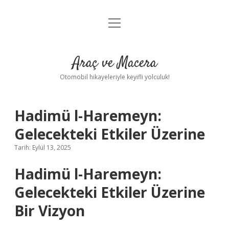
menüyü
Anasayfa
aç
Gizlilik Politikası
Araç ve Macera
Yasal Uyarı
Otomobil hikayeleriyle keyifli yolculuk!
Hakkımızda
Hadimü l-Haremeyn:
Gelecekteki Etkiler Üzerine
Tarih: Eylül 13, 2025
Hadimü l-Haremeyn:
Gelecekteki Etkiler Üzerine
Bir Vizyon