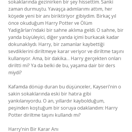
sokaklarında gezinirken bir şey hissettim. Sanki
zaman durmuştu. Yavaşça adımlarımı attım, her
köşede yeni bir anı biriktiriyor gibiydim. Birkaç yıl
önce okuduğum Harry Potter ve Ölüm
Yadigârları’ndaki bir sahne aklıma geldi. O sahne, bir
yanda büyüleyici, diğer yanda içimi burkacak kadar
dokunaklıydı. Harry, bir zamanlar kaybettiği
sevdiklerini diriltmeye karar veriyor ve diriltme taşını
kullanıyor. Ama, bir dakika… Harry gerçekten onları
diriltti mi? Ya da belki de bu, yaşama dair bir ders
miydi?
Kafamda dönüp duran bu düşünceler, Kayseri’nin o
sakin sokaklarında eski bir hatıra gibi
yankılanıyordu. O an, yıllardır kaybolduğum,
peşinden koştuğum bir soruya odaklandım: Harry
Potter diriltme taşını kullandı mı?
Harry’nin Bir Karar Anı