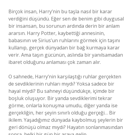
Birçok insan, Harry’nin bu taşla nasıl bir karar
verdiğini düşündü. Eğer sen de benim gibi duygusal
bir insansan, bu sorunun ardında derin bir anlam
ararsın. Harry Potter, kaybettiği annesinin,
babasının ve Sirius’un ruhlarını görmek için taşını
kullanıp, gerçek dünyadan bir bağ kurmaya karar
verir. Ama taşın gücünün, aslında bir yanılsamadan
ibaret olduğunu anlaması çok zaman alır.
O sahnede, Harry’nin karşılaştığı ruhlar gerçekten
de sevdiklerinin ruhları mıydı? Yoksa sadece bir
hayal miydi? Bu sahneyi düşündükçe, içimde bir
boşluk oluşuyor. Bir yanda sevdiklerimi tekrar
görme, onlarla konuşma umudu, diğer yanda ise
gerçekliğin, her şeyin sınırlı olduğu gerçeği… Bir
ikilem. Yaşadığımız dünyada kaybolmuş şeylerin bir
geri dönüşü olmaz mıydı? Hayatın sonlanmasından
sonra, belki bir gün bir araya gelip,