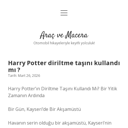
menüyü
Anasayfa
aç
Gizlilik Politikası
Araç ve Macera
Yasal Uyarı
Otomobil hikayeleriyle keyifli yolculuk!
Hakkımızda
Harry Potter diriltme taşını kullandı
mı ?
Tarih: Mart 26, 2026
Harry Potter’ın Diriltme Taşını Kullandı Mı? Bir Yitik
Zamanın Ardında
Bir Gün, Kayseri’de Bir Akşamüstü
Havanın serin olduğu bir akşamüstü, Kayseri’nin