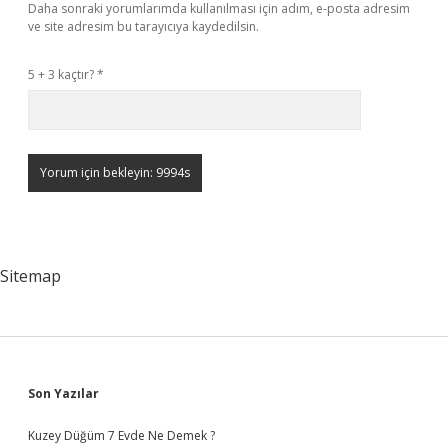
Daha sonraki yorumlarımda kullanılması için adım, e-posta adresim
ve site adresim bu tarayıcıya kaydedilsin.
5 + 3 kaçtır?
*
Sitemap
Sidebar
Son Yazılar
Kuzey Düğüm 7 Evde Ne Demek ?