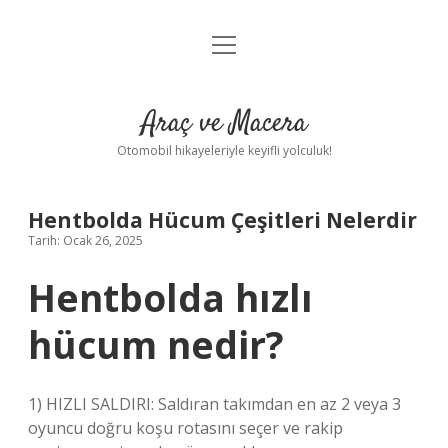
menüyü
Anasayfa
aç
Gizlilik Politikası
Araç ve Macera
Yasal Uyarı
Otomobil hikayeleriyle keyifli yolculuk!
Hakkımızda
Hentbolda Hücum Çeşitleri Nelerdir
Tarih: Ocak 26, 2025
Hentbolda hızlı
hücum nedir?
1) HIZLI SALDIRI: Saldıran takımdan en az 2 veya 3
oyuncu doğru koşu rotasını seçer ve rakip