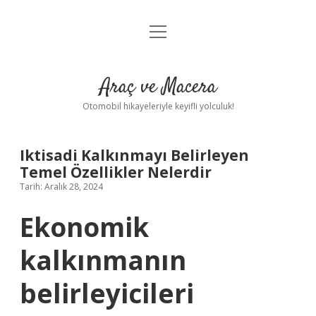
menüyü
Anasayfa
aç
Gizlilik Politikası
Araç ve Macera
Yasal Uyarı
Otomobil hikayeleriyle keyifli yolculuk!
Hakkımızda
Iktisadi Kalkınmayı Belirleyen
Temel Özellikler Nelerdir
Tarih: Aralık 28, 2024
Ekonomik
kalkınmanın
belirleyicileri