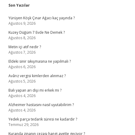
Sidebar
Son Yazılar
Yürüyen Köşk Çınar Ağacı kaç yaşında ?
Ağustos 9, 2026
Kuzey Düğüm 7 Evde Ne Demek ?
Ağustos 8, 2026
Metin içi atıf nedir ?
Ağustos 7, 2026
Eldeki sinir sıkışmasına ne yapılmalı ?
Ağustos 6, 2026
Avârız vergisi kimlerden alınmaz ?
Ağustos 5, 2026
Balı yapan arı dişi mi erkek mi ?
Ağustos 4, 2026
Alzheimer hastasını nasıl uyutabilirim ?
Ağustos 4, 2026
Yedek parça tedarik süresi ne kadardır ?
Temmuz 29, 2026
Kuranda zinanın cezası hangi ayette geçiyor ?