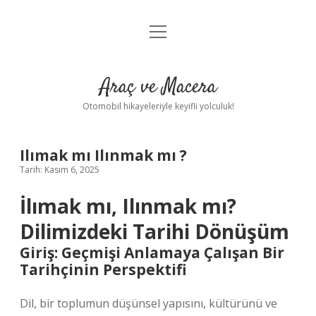
menüyü
Anasayfa
aç
Gizlilik Politikası
Araç ve Macera
Yasal Uyarı
Otomobil hikayeleriyle keyifli yolculuk!
Hakkımızda
Ilımak mı Ilınmak mı ?
Tarih: Kasım 6, 2025
İlımak mı, Ilınmak mı?
Dilimizdeki Tarihi Dönüşüm
Giriş: Geçmişi Anlamaya Çalışan Bir
Tarihçinin Perspektifi
Dil, bir toplumun düşünsel yapısını, kültürünü ve