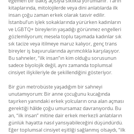
egemen bir bakış açısıyla sıklıkla yorumlanır. Tarih
kitaplarında, mitolojilerde veya dini anlatılarda ilk
insan çoğu zaman erkek olarak tasvir edilir.
İstanbul’un işlek sokaklarında yürürken kadınların
ve LGBTQ+ bireylerin yaşadığı görünmez engelleri
gözlemliyorum; mesela toplu taşımada kadınlar sık
sık tacize veya itilmeye maruz kalıyor, genç trans
bireyler iş başvurularında ayrımcılıkla karşılaşıyor.
Bu sahneler, “ilk insan”ın kim olduğu sorusunun
sadece biyolojik değil, aynı zamanda toplumsal
cinsiyet ilişkileriyle de şekillendiğini gösteriyor.
Bir gün metrobüste yaşadığım bir sahneyi
unutamıyorum: Bir anne çocuğunu kucağında
taşırken yanındaki erkek yolcuların ona alan açması
gerektiği hâlde çoğu umursamaz davranıyordu. Bu
an, “ilk insan” mitine dair erkek merkezli anlatıların
günlük hayatta nasıl yansıyabileceğini düşündürdü.
Eğer toplumsal cinsiyet eşitliği sağlanmış olsaydı, “ilk