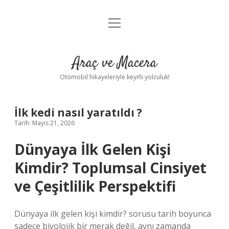
menüyü
Anasayfa
aç
Gizlilik Politikası
Araç ve Macera
Yasal Uyarı
Otomobil hikayeleriyle keyifli yolculuk!
Hakkımızda
İlk kedi nasıl yaratıldı ?
Tarih: Mayıs 21, 2026
Dünyaya İlk Gelen Kişi
Kimdir? Toplumsal Cinsiyet
ve Çeşitlilik Perspektifi
Dünyaya ilk gelen kişi kimdir? sorusu tarih boyunca
sadece biyolojik bir merak değil, aynı zamanda