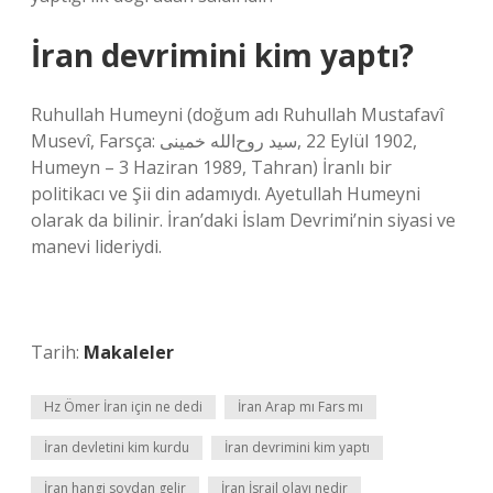
İran devrimini kim yaptı?
Ruhullah Humeyni (doğum adı Ruhullah Mustafavî
Musevî, Farsça: سید روح‌الله خمینی‎, 22 Eylül 1902,
Humeyn – 3 Haziran 1989, Tahran) İranlı bir
politikacı ve Şii din adamıydı. Ayetullah Humeyni
olarak da bilinir. İran’daki İslam Devrimi’nin siyasi ve
manevi lideriydi.
Tarih:
Makaleler
Hz Ömer İran için ne dedi
İran Arap mı Fars mı
İran devletini kim kurdu
İran devrimini kim yaptı
İran hangi soydan gelir
İran İsrail olayı nedir