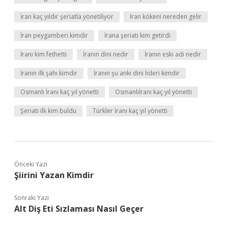
İran kaç yıldır şeriatla yönetiliyor
İran kökeni nereden gelir
İran peygamberi kimdir
İrana şeriatı kim getirdi
İranı kim fethetti
İranın dini nedir
İranın eski adı nedir
İranın ilk şahı kimdir
İranın şu anki dini lideri kimdir
Osmanlı İranı kaç yıl yönetti
Osmanlıİranı kaç yıl yönetti
Şeriatı ilk kim buldu
Türkler İranı kaç yıl yönetti
Önceki Yazı
Şiirini Yazan Kimdir
Sonraki Yazı
Alt Diş Eti Sızlaması Nasıl Geçer