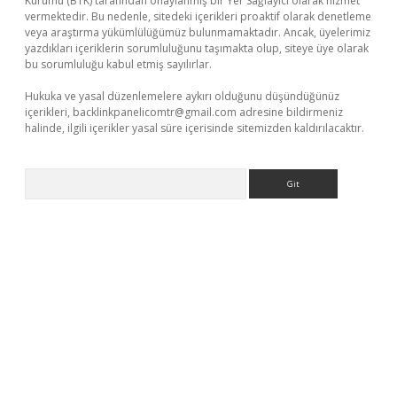
Kurumu (BTK) tarafından onaylanmış bir Yer Sağlayıcı olarak hizmet
vermektedir. Bu nedenle, sitedeki içerikleri proaktif olarak denetleme
veya araştırma yükümlülüğümüz bulunmamaktadır. Ancak, üyelerimiz
yazdıkları içeriklerin sorumluluğunu taşımakta olup, siteye üye olarak
bu sorumluluğu kabul etmiş sayılırlar.
Hukuka ve yasal düzenlemelere aykırı olduğunu düşündüğünüz
içerikleri,
backlinkpanelicomtr@gmail.com
adresine bildirmeniz
halinde, ilgili içerikler yasal süre içerisinde sitemizden kaldırılacaktır.
Arama
ilbet casino