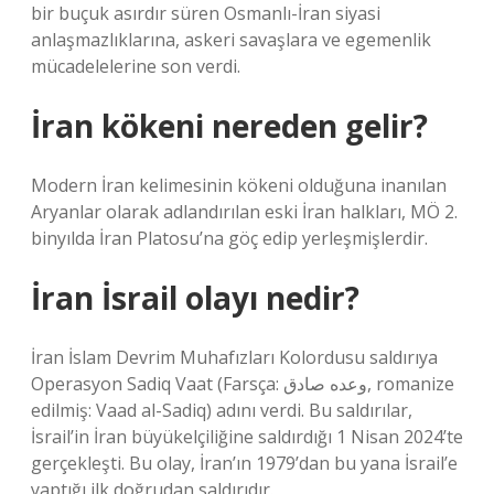
bir buçuk asırdır süren Osmanlı-İran siyasi
anlaşmazlıklarına, askeri savaşlara ve egemenlik
mücadelelerine son verdi.
İran kökeni nereden gelir?
Modern İran kelimesinin kökeni olduğuna inanılan
Aryanlar olarak adlandırılan eski İran halkları, MÖ 2.
binyılda İran Platosu’na göç edip yerleşmişlerdir.
İran İsrail olayı nedir?
İran İslam Devrim Muhafızları Kolordusu saldırıya
Operasyon Sadiq Vaat (Farsça: وعده صادق‎, romanize
edilmiş: Vaad al-Sadiq) adını verdi. Bu saldırılar,
İsrail’in İran büyükelçiliğine saldırdığı 1 Nisan 2024’te
gerçekleşti. Bu olay, İran’ın 1979’dan bu yana İsrail’e
yaptığı ilk doğrudan saldırıdır.