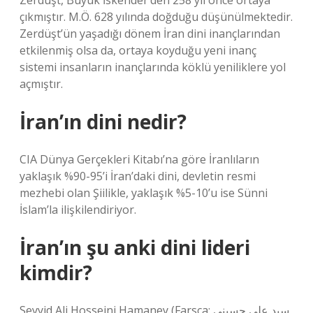
Zerdüşt, Büyük İskender’den 258 yıl önce ortaya
çıkmıştır. M.Ö. 628 yılında doğduğu düşünülmektedir.
Zerdüşt’ün yaşadığı dönem İran dini inançlarından
etkilenmiş olsa da, ortaya koyduğu yeni inanç
sistemi insanların inançlarında köklü yeniliklere yol
açmıştır.
İran’ın dini nedir?
CIA Dünya Gerçekleri Kitabı’na göre İranlıların
yaklaşık %90-95’i İran’daki dini, devletin resmi
mezhebi olan Şiilikle, yaklaşık %5-10’u ise Sünni
İslam’la ilişkilendiriyor.
İran’ın şu anki dini lideri
kimdir?
Seyyid Ali Hosseini Hamaney (Farsça: سید علی حسینی