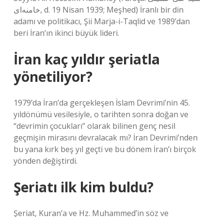
خامنه‌ای‎, d. 19 Nisan 1939; Meşhed) İranlı bir din
adamı ve politikacı, Şii Marja-i-Taqlid ve 1989’dan
beri İran’ın ikinci büyük lideri.
İran kaç yıldır şeriatla
yönetiliyor?
1979’da İran’da gerçekleşen İslam Devrimi’nin 45.
yıldönümü vesilesiyle, o tarihten sonra doğan ve
“devrimin çocukları” olarak bilinen genç nesil
geçmişin mirasını devralacak mı? İran Devrimi’nden
bu yana kırk beş yıl geçti ve bu dönem İran’ı birçok
yönden değiştirdi.
Şeriatı ilk kim buldu?
Şeriat, Kuran’a ve Hz. Muhammed’in söz ve