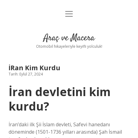
menüyü
Anasayfa
aç
Gizlilik Politikası
Araç ve Macera
Yasal Uyarı
Otomobil hikayeleriyle keyifli yolculuk!
Hakkımızda
İRan Kim Kurdu
Tarih: Eylül 27, 2024
İran devletini kim
kurdu?
İran’daki ilk Şii İslam devleti, Safevi hanedanı
döneminde (1501-1736 yılları arasında) Şah İsmail