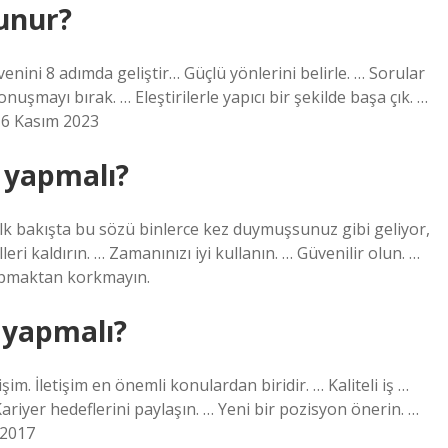
lunur?
enini 8 adımda geliştir… Güçlü yönlerini belirle. … Sorular
nuşmayı bırak. … Eleştirilerle yapıcı bir şekilde başa çık. …
 16 Kasım 2023
e yapmalı?
. İlk bakışta bu sözü binlerce kez duymuşsunuz gibi geliyor,
leri kaldırın. … Zamanınızı iyi kullanın. … Güvenilir olun. …
yapmaktan korkmayın.
 yapmalı?
tişim. İletişim en önemli konulardan biridir. … Kaliteli iş …
 Kariyer hedeflerini paylaşın. … Yeni bir pozisyon önerin. …
 2017