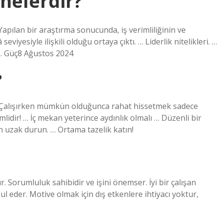
i nelerdir?
 Yapılan bir araştırma sonucunda, iş verimliliğinin ve
eviyesiyle ilişkili olduğu ortaya çıktı. … Liderlik nitelikleri. …
. … Güç8 Ağustos 2024
?
ir. Çalışırken mümkün olduğunca rahat hissetmek sadece
mlidir! … İç mekan yeterince aydınlık olmalı … Düzenli bir
n uzak durun. … Ortama tazelik katın!
rdır. Sorumluluk sahibidir ve işini önemser. İyi bir çalışan
l eder. Motive olmak için dış etkenlere ihtiyacı yoktur,