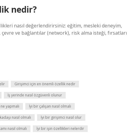
lik nedir?
ikleri nasıl değerlendirirsiniz: eğitim, mesleki deneyim,
 çevre ve bağlantılar (network), risk alma isteği, fırsatları
lir
Girişimci için en önemli özellik nedir
İş yerinde nasıl özgüvenli olunur
n ne yapmalı
İyi bir çalışan nasıl olmalı
rkadaşı nasıl olmalı
İyi bir girişimci nasıl olur
rtamı nasıl olmalı
İyi bir işin özellikleri nelerdir