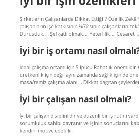
İyi bir işin özellikler
Şirketlerin Çalışanlarda Dikkat Ettiği 7 Özellik Zekâ
çalışanların işe katkısının %76’sının çalışanların zekâ s
Dürüstlük. … Şefkatli olmak. … Yeterlilik. … Cesaret
İyi bir iş ortamı nasıl olmalı
İdeal çalışma ortamı için 5 ipucu Rahatlık önemlid
üretkenlik için değil aynı zamanda sağlık için de öne
masa/temiz çalışma alanı … Dikkat dağıtan şeylerde
İyi bir çalışan nasıl olmalı?
İyi bir çalışan disiplinlidir ve düzenli bir iş rutini va
sorumluluk sahibi davranır ve işinin sonuçlarını kabu
kendini motive edebilir.