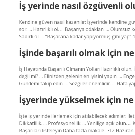
İş yerinde nasıl özgüvenli o
Kendine güven nasıl kazanılır: İşyerinde kendine güv
sor. … Hazırlıklı ol. … Başarıya odaklan. … Olumsuz ko
Sabırlı ol. … “Başarana kadar yapıyormuş gibi yap”
İşinde başarılı olmak için n
İş Hayatında Başarılı Olmanın YollarıHazırlıklı olun
değil mi? … Elinizden gelenin en iyisini yapın. … Engel
Gündemi takip edin. … Sezgiler önemlidir. … Hata 
İşyerinde yükselmek için ne
İşte iş yerinde ilerlemek için atılabilecek adımlar: İle
Dikkatlilik. … Profesyonellik. … Yeniliğe açık olun. …
Başarıları listeleyin.Daha fazla makale…•12 Haziran