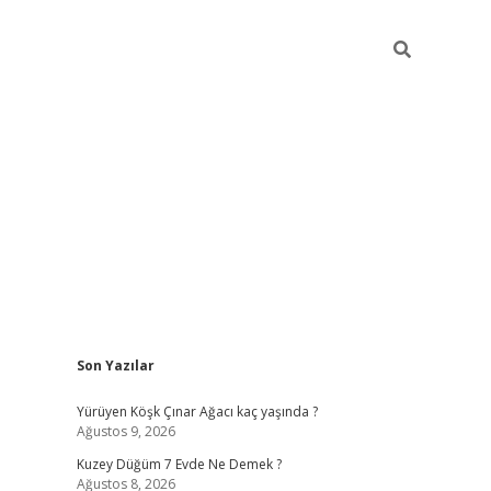
Sidebar
Son Yazılar
ilbet casino
Yürüyen Köşk Çınar Ağacı kaç yaşında ?
Ağustos 9, 2026
Kuzey Düğüm 7 Evde Ne Demek ?
Ağustos 8, 2026