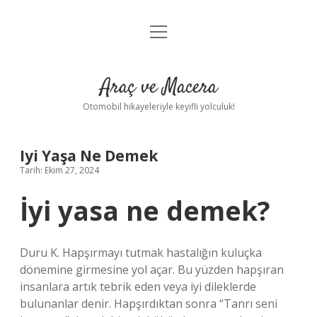
menüyü
Anasayfa
aç
Gizlilik Politikası
Araç ve Macera
Yasal Uyarı
Otomobil hikayeleriyle keyifli yolculuk!
Hakkımızda
Iyi Yaşa Ne Demek
Tarih: Ekim 27, 2024
İyi yasa ne demek?
Duru K. Hapşırmayı tutmak hastalığın kuluçka
dönemine girmesine yol açar. Bu yüzden hapşıran
insanlara artık tebrik eden veya iyi dileklerde
bulunanlar denir. Hapşırdıktan sonra “Tanrı seni