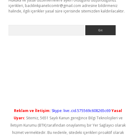
Hukuka ve yasal düzenlemelere aykırı olduğunu düşündüğünüz
içerikleri,
backlinkpanelicomtr@gmail.com
adresine bildirmeniz
halinde, ilgili içerikler yasal süre içerisinde sitemizden kaldırılacaktır.
Arama
o
Reklam ve İletişim:
Skype: live:.cid.575569c608265c69
Yasal
Uyarı:
Sitemiz, 5651 Sayılı Kanun gereğince Bilgi Teknolojileri ve
İletişim Kurumu (BTK) tarafından onaylanmış bir Yer Sağlayıcı olarak
hizmet vermektedir. Bu nedenle, sitedeki içerikleri proaktif olarak