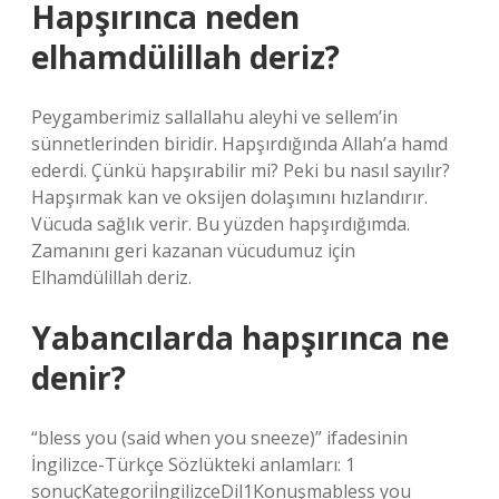
Hapşırınca neden
elhamdülillah deriz?
Peygamberimiz sallallahu aleyhi ve sellem’in
sünnetlerinden biridir. Hapşırdığında Allah’a hamd
ederdi. Çünkü hapşırabilir mi? Peki bu nasıl sayılır?
Hapşırmak kan ve oksijen dolaşımını hızlandırır.
Vücuda sağlık verir. Bu yüzden hapşırdığımda.
Zamanını geri kazanan vücudumuz için
Elhamdülillah deriz.
Yabancılarda hapşırınca ne
denir?
“bless you (said when you sneeze)” ifadesinin
İngilizce-Türkçe Sözlükteki anlamları: 1
sonuçKategoriİngilizceDil1Konuşmabless you