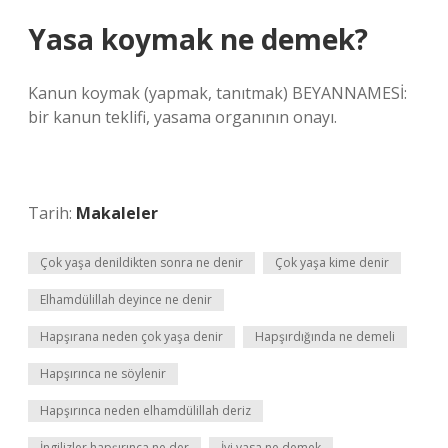
Yasa koymak ne demek?
Kanun koymak (yapmak, tanıtmak) BEYANNAMESİ:
bir kanun teklifi, yasama organının onayı.
Tarih:
Makaleler
Çok yaşa denildikten sonra ne denir
Çok yaşa kime denir
Elhamdülillah deyince ne denir
Hapşırana neden çok yaşa denir
Hapşırdığında ne demeli
Hapşırınca ne söylenir
Hapşırınca neden elhamdülillah deriz
İngilizler hapşırınca ne der
İyi yasa ne demek