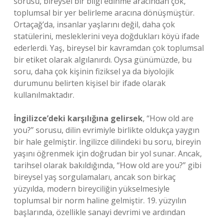
sorusu, bireysel bir bilgi edinme aracından çok,
toplumsal bir yer belirleme aracına dönüşmüştür.
Ortaçağ’da, insanlar yaşlarını değil, daha çok
statülerini, mesleklerini veya doğdukları köyü ifade
ederlerdi. Yaş, bireysel bir kavramdan çok toplumsal
bir etiket olarak algılanırdı. Oysa günümüzde, bu
soru, daha çok kişinin fiziksel ya da biyolojik
durumunu belirten kişisel bir ifade olarak
kullanılmaktadır.
İngilizce’deki karşılığına gelirsek
, “How old are
you?” sorusu, dilin evrimiyle birlikte oldukça yaygın
bir hale gelmiştir. İngilizce dilindeki bu soru, bireyin
yaşını öğrenmek için doğrudan bir yol sunar. Ancak,
tarihsel olarak bakıldığında, “How old are you?” gibi
bireysel yaş sorgulamaları, ancak son birkaç
yüzyılda, modern bireyciliğin yükselmesiyle
toplumsal bir norm haline gelmiştir. 19. yüzyılın
başlarında, özellikle sanayi devrimi ve ardından