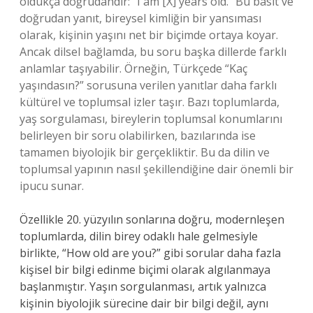
oldukça doğrudandır: “I am [X] years old.” Bu basit ve
doğrudan yanıt, bireysel kimliğin bir yansıması
olarak, kişinin yaşını net bir biçimde ortaya koyar.
Ancak dilsel bağlamda, bu soru başka dillerde farklı
anlamlar taşıyabilir. Örneğin, Türkçede “Kaç
yaşındasın?” sorusuna verilen yanıtlar daha farklı
kültürel ve toplumsal izler taşır. Bazı toplumlarda,
yaş sorgulaması, bireylerin toplumsal konumlarını
belirleyen bir soru olabilirken, bazılarında ise
tamamen biyolojik bir gerçekliktir. Bu da dilin ve
toplumsal yapının nasıl şekillendiğine dair önemli bir
ipucu sunar.
Özellikle 20. yüzyılın sonlarına doğru, modernleşen
toplumlarda, dilin birey odaklı hale gelmesiyle
birlikte, “How old are you?” gibi sorular daha fazla
kişisel bir bilgi edinme biçimi olarak algılanmaya
başlanmıştır. Yaşın sorgulanması, artık yalnızca
kişinin biyolojik sürecine dair bir bilgi değil, aynı