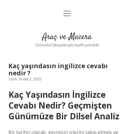
menüyü
Anasayfa
aç
Gizlilik Politikası
Araç ve Macera
Yasal Uyarı
Otomobil hikayeleriyle keyifli yolculuk!
Hakkımızda
Kaç yaşındasın ingilizce cevabı
nedir ?
Tarih: Aralık 2, 2025
Kaç Yaşındasın İngilizce
Cevabı Nedir? Geçmişten
Günümüze Bir Dilsel Analiz
Bir tarihçi olarak, geçmişin izlerini takip etmek ve