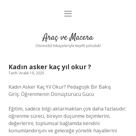
menüyü
Anasayfa
aç
Gizlilik Politikası
Araç ve Macera
Yasal Uyarı
Otomobil hikayeleriyle keyifli yolculuk!
Hakkımızda
Kadın asker kaç yıl okur ?
Tarih: Aralık 19, 2025
Kadın Asker Kaç Yıl Okur? Pedagojik Bir Bakış
Giriş: Öğrenmenin Dönüştürücü Gücü
Eğitim, sadece bilgi aktarmaktan çok daha fazlasıdır;
öğrenme süreci, bireyin düşünme biçimlerini,
değerlerini, toplumsal bağlamda kendini
konumlandırışını ve geleceğe yönelik hayallerini