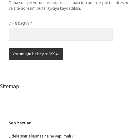
Daha sonraki yorumlarımda kullanılması için adım, e-posta adresim
ve site adresim bu tarayıcıya kaydedilsin.
7 + 8 kaçtır?
*
Sitemap
Sidebar
Son Yazılar
Eldeki sinir sıkışmasına ne yapılmalı ?