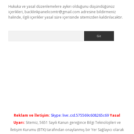
Hukuka ve yasal düzenlemelere aykırı olduğunu düşündüğünüz
içerikleri,
backlinkpanelicomtr@gmail.com
adresine bildirmeniz
halinde, ilgili içerikler yasal süre içerisinde sitemizden kaldırılacaktır.
Arama
ilbet casino
Reklam ve İletişim:
Skype: live:.cid.575569c608265c69
Yasal
Uyarı:
Sitemiz, 5651 Sayılı Kanun gereğince Bilgi Teknolojileri ve
İletişim Kurumu (BTK) tarafından onaylanmış bir Yer Sağlayıcı olarak