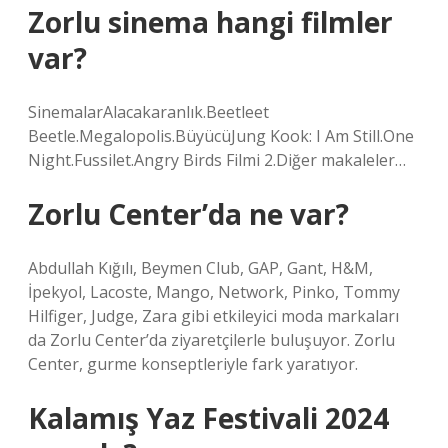
Zorlu sinema hangi filmler
var?
SinemalarAlacakaranlık.Beetleet
Beetle.Megalopolis.BüyücüJung Kook: I Am Still.One
Night.Fussilet.Angry Birds Filmi 2.Diğer makaleler…
Zorlu Center’da ne var?
Abdullah Kığılı, Beymen Club, GAP, Gant, H&M,
İpekyol, Lacoste, Mango, Network, Pinko, Tommy
Hilfiger, Judge, Zara gibi etkileyici moda markaları
da Zorlu Center’da ziyaretçilerle buluşuyor. Zorlu
Center, gurme konseptleriyle fark yaratıyor.
Kalamış Yaz Festivali 2024