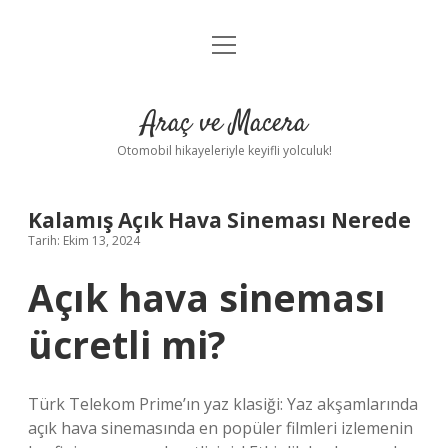
menüyü
Anasayfa
aç
Gizlilik Politikası
Araç ve Macera
Yasal Uyarı
Otomobil hikayeleriyle keyifli yolculuk!
Hakkımızda
Kalamış Açık Hava Sineması Nerede
Tarih: Ekim 13, 2024
Açık hava sineması
ücretli mi?
Türk Telekom Prime’ın yaz klasiği: Yaz akşamlarında
açık hava sinemasında en popüler filmleri izlemenin