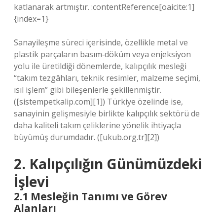
katlanarak artmıştır. :contentReference[oaicite:1]
{index=1}
Sanayileşme süreci içerisinde, özellikle metal ve
plastik parçaların basım‑döküm veya enjeksiyon
yolu ile üretildiği dönemlerde, kalıpçılık mesleği
“takım tezgâhları, teknik resimler, malzeme seçimi,
ısıl işlem” gibi bileşenlerle şekillenmiştir.
([sistempetkalip.com][1]) Türkiye özelinde ise,
sanayinin gelişmesiyle birlikte kalıpçılık sektörü de
daha kaliteli takım çeliklerine yönelik ihtiyaçla
büyümüş durumdadır. ([ukub.org.tr][2])
2. Kalıpçılığın Günümüzdeki
İşlevi
2.1 Mesleğin Tanımı ve Görev
Alanları