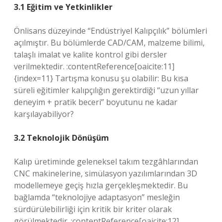
3.1 Eğitim ve Yetkinlikler
Önlisans düzeyinde “Endüstriyel Kalıpçılık” bölümleri
açılmıştır. Bu bölümlerde CAD/CAM, malzeme bilimi,
talaşlı imalat ve kalite kontrol gibi dersler
verilmektedir. :contentReference[oaicite:11]
{index=11} Tartışma konusu şu olabilir: Bu kısa
süreli eğitimler kalıpçılığın gerektirdiği “uzun yıllar
deneyim + pratik beceri” boyutunu ne kadar
karşılayabiliyor?
3.2 Teknolojik Dönüşüm
Kalıp üretiminde geleneksel takım tezgâhlarından
CNC makinelerine, simülasyon yazılımlarından 3D
modellemeye geçiş hızla gerçekleşmektedir. Bu
bağlamda “teknolojiye adaptasyon” mesleğin
sürdürülebilirliği için kritik bir kriter olarak
görülmektedir. :contentReference[oaicite:12]