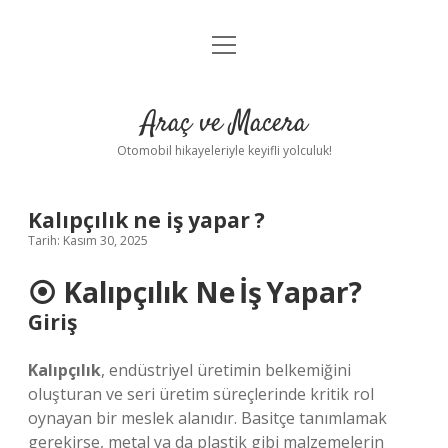
menüyü
Anasayfa
aç
Gizlilik Politikası
Araç ve Macera
Yasal Uyarı
Otomobil hikayeleriyle keyifli yolculuk!
Hakkımızda
Kalıpçılık ne iş yapar ?
Tarih: Kasım 30, 2025
⦿
Kalıpçılık Ne İş Yapar?
Giriş
Kalıpçılık
, endüstriyel üretimin belkemiğini
oluşturan ve seri üretim süreçlerinde kritik rol
oynayan bir meslek alanıdır. Basitçe tanımlamak
gerekirse, metal ya da plastik gibi malzemelerin