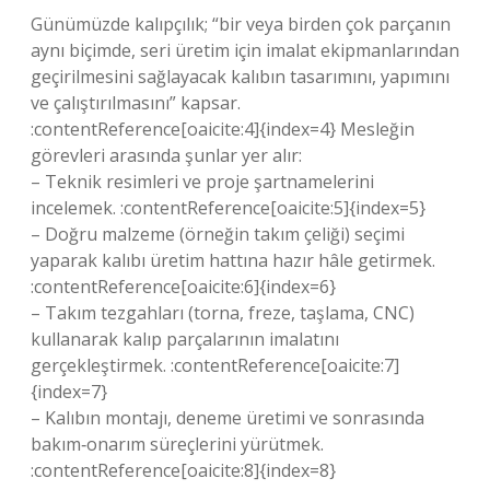
Günümüzde kalıpçılık; “bir veya birden çok parçanın
aynı biçimde, seri üretim için imalat ekipmanlarından
geçirilmesini sağlayacak kalıbın tasarımını, yapımını
ve çalıştırılmasını” kapsar.
:contentReference[oaicite:4]{index=4} Mesleğin
görevleri arasında şunlar yer alır:
– Teknik resimleri ve proje şartnamelerini
incelemek. :contentReference[oaicite:5]{index=5}
– Doğru malzeme (örneğin takım çeliği) seçimi
yaparak kalıbı üretim hattına hazır hâle getirmek.
:contentReference[oaicite:6]{index=6}
– Takım tezgahları (torna, freze, taşlama, CNC)
kullanarak kalıp parçalarının imalatını
gerçekleştirmek. :contentReference[oaicite:7]
{index=7}
– Kalıbın montajı, deneme üretimi ve sonrasında
bakım‑onarım süreçlerini yürütmek.
:contentReference[oaicite:8]{index=8}