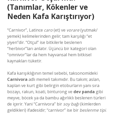
(Tanımlar, Kökenler ve
Neden Kafa Karıştırıyor)
“Carnivor”, Latince
caro
(et) ve
vorare
(yutmak/
yemek) kelimelerinden gelir; tam karşılığı “et
yiyen”dir. “Otçul” ise bitkilerle beslenen
“herbivor”ları anlatır. Üçüncü bir kategori olan
“omnivor”lar da hem hayvansal hem bitkisel
kaynakları tüketir.
Kafa karışıklığının temel sebebi, taksonomideki
Carnivora
adlı memeli takımıdır. Bu takım; aslan,
kaplan ve kurt gibi belirgin etoburların yanı sıra
bozayı, rakun, koati, binturong ve
dev panda
gibi
meyve, böcek ya da bambu ağırlıklı beslenen türleri
de içerir. Yani “Carnivora” bir
soy bağı
(kimlerden
geldikleri) ifadesidir; “carnivor” ise bir
beslenme tipi
.