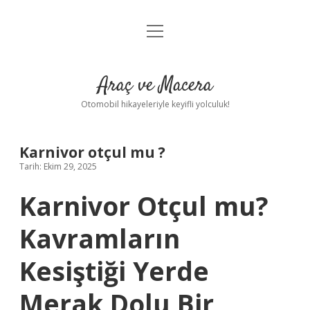
menüyü
Anasayfa
aç
Gizlilik Politikası
Araç ve Macera
Yasal Uyarı
Otomobil hikayeleriyle keyifli yolculuk!
Hakkımızda
Karnivor otçul mu ?
Tarih: Ekim 29, 2025
Karnivor Otçul mu?
Kavramların
Kesiştiği Yerde
Merak Dolu Bir