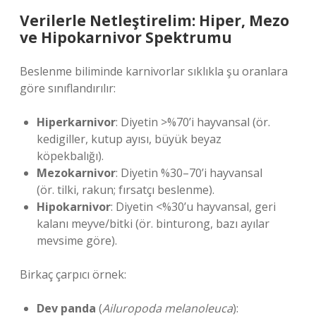
Verilerle Netleştirelim: Hiper, Mezo
ve Hipokarnivor Spektrumu
Beslenme biliminde karnivorlar sıklıkla şu oranlara
göre sınıflandırılır:
Hiperkarnivor
: Diyetin >%70’i hayvansal (ör.
kedigiller, kutup ayısı, büyük beyaz
köpekbalığı).
Mezokarnivor
: Diyetin %30–70’i hayvansal
(ör. tilki, rakun; fırsatçı beslenme).
Hipokarnivor
: Diyetin <%30’u hayvansal, geri
kalanı meyve/bitki (ör. binturong, bazı ayılar
mevsime göre).
Birkaç çarpıcı örnek:
Dev panda
(
Ailuropoda melanoleuca
):