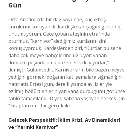
Gün
Orta Anadolu’da bir dağ köyünde, küçükbaş
sürülerini koruyan iki kardeşle tanıştığım günü hiç
unutmuyorum. Gece çoban ateşinin etrafında
oturmuş, “karnivor” dediğimiz kurtların izini
konuşuyorduk. Kardeşlerden biri, “Kurtlar bu sene
daha çok meyve bahçelerine uğruyor; yaban
domuzu peşinde ama bazen erik de yiyorlar,”
demişti. Gülümsedik. Karnivorların bile bazen meyve
yediğini görmek, doğanın katı şemalara sığmadığını
hatırlattı. Ertesi gün, dere kıyısında ayı izleriyle
ezilmiş böğürtlenlerin yan yana durduğunu görünce
tablo tamamlandı: Diyet, sahada yaşayan herkes için
“kitaptan öte” bir gerçeklikti.
Gelecek Perspektifi: İklim Krizi, Av Dinamikleri
ve “Yarınki Karnivor”