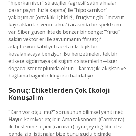
“hiperkarnivor” stratejiler (agresif satın almalar,
pazar payını hızla kapma) ile “hipokarnivor”
yaklaşımlar (ortaklık, işbirliği, frugivor gibi “mevcut
kaynaklardan verim alma”) arasında bir spektrum
var. Siber güvenlikte de benzer bir denge: “Yırtıcı”
saldırı vektörleri ile savunmanın “fırsatçı”
adaptasyon kabiliyeti adeta ekolojik bir
kovalamacaya benziyor. Bu benzetmeler, tek bir
etikete sığdırmaya çalıştığımız sistemlerin—ister
doğada ister toplumda olsun—karmaşık, akışkan ve
bağlama bağımlı olduğunu hatırlatıyor.
Sonuç: Etiketlerden Çok Ekoloji
Konuşalım
“Karnivor otçul mu?” sorusunun bilimsel yanıtı net:
Hayır
, karnivor etçildir. Ama taksonomi (Carnivora)
ile beslenme biçimi (carnivor) aynı şey değildir; dev
panda gibi istisnalar bize bunu güçlü biçimde