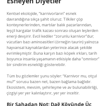
Esneyen Diyetler
Kentsel ekolojide, “karnivorların” esnek
davrandığına sıkça şahit oluruz. Tilkiler çöp
konteynerlerinden, martılar balık pazarlarından,
leşçil kargalar trafik kazası sonrası oluşan leşlerden
enerji devşirir. Evcil kediler “zorunlu karnivor”dur;
vücutları bazı aminoasitleri (örneğin taurin) yalnızca
hayvansal kaynaklardan yeterince alacak şekilde
evrimleşmiştir. Buna karşın bazı köpek ırkları, tarih
boyunca insanla yaşamanın etkisiyle daha “omnivor”
bir sindirim esnekliği gösterebilir.
Tüm bu gözlemler şunu söyler: “Karnivor mu, otçul
mu?” sorusu bazen net, bazen bağlama bağlıdır.
Ekosistem, mevsim, şehirleşme ve av bulunabilirliği,
çizgiyi yer yer kalınlaştırır, yer yer inceltir.
Bir Sahadan Not: Dağ Köyünde Üç