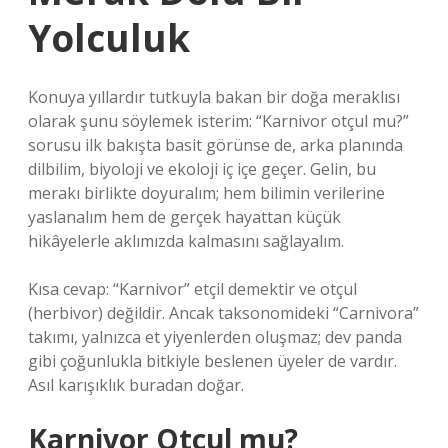
Yolculuk
Konuya yıllardır tutkuyla bakan bir doğa meraklısı
olarak şunu söylemek isterim: “Karnivor otçul mu?”
sorusu ilk bakışta basit görünse de, arka planında
dilbilim, biyoloji ve ekoloji iç içe geçer. Gelin, bu
merakı birlikte doyuralım; hem bilimin verilerine
yaslanalım hem de gerçek hayattan küçük
hikâyelerle aklımızda kalmasını sağlayalım.
Kısa cevap: “Karnivor” etçil demektir ve otçul
(herbivor) değildir. Ancak taksonomideki “Carnivora”
takımı, yalnızca et yiyenlerden oluşmaz; dev panda
gibi çoğunlukla bitkiyle beslenen üyeler de vardır.
Asıl karışıklık buradan doğar.
Karnivor Otçul mu?