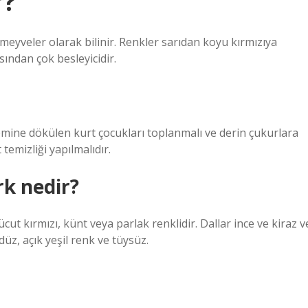
r?
 meyveler olarak bilinir. Renkler sarıdan koyu kırmızıya
ısından çok besleyicidir.
emine dökülen kurt çocukları toplanmalı ve derin çukurlara
emizliği yapılmalıdır.
rk nedir?
cut kırmızı, künt veya parlak renklidir. Dallar ince ve kiraz v
düz, açık yeşil renk ve tüysüz.