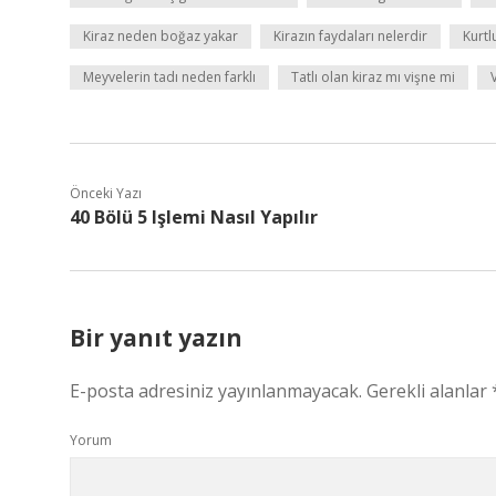
Kiraz neden boğaz yakar
Kirazın faydaları nelerdir
Kurtl
Meyvelerin tadı neden farklı
Tatlı olan kiraz mı vişne mi
Önceki Yazı
40 Bölü 5 Işlemi Nasıl Yapılır
Bir yanıt yazın
E-posta adresiniz yayınlanmayacak.
Gerekli alanlar
Yorum