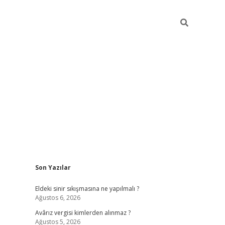
Sidebar
Son Yazılar
ilbet casino
Eldeki sinir sıkışmasına ne yapılmalı ?
Ağustos 6, 2026
Avârız vergisi kimlerden alınmaz ?
Ağustos 5, 2026