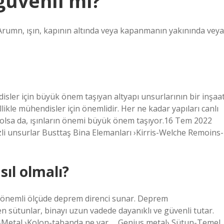
üvenli mi?
Arumn, ışın, kapının altında veya kapanmanın yakınında veya
disler için büyük önem taşıyan altyapı unsurlarının bir inşaa
zellikle mühendisler için önemlidir. Her ne kadar yapıları canlı
 olsa da, ışınların önemi büyük önem taşıyor.16 Tem 2022
 unsurlar Busttaş Bina Elemanları ›Kirris-Welche Remoins-
ıl olmalı?
lar önemli ölçüde deprem direnci sunar. Deprem
 sütunlar, binayı uzun vadede dayanıklı ve güvenli tutar.
a-Metal ›Kolon-tabanda ne var … Genius metal› Sütun-Temel