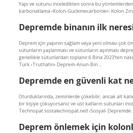
Yapı ve sütunu inceledikten sonra bu yöntemlerden ha
karbonatlama ›Kolon-Guclemecarbonier› Kolon Zirv
Depremde binanın ilk neres
Deprem için yapının sağlam veya yeni olması çok öne
sütunların yaşlanması ve sütunların aşınması depr
genellikle sütunlardan toplanır.6 Bina 2023’ten n
Türk ›Truthahn› Deprem-Anun-Bin …
Depremde en güvenli kat ne
Oturduklarında, zeminlerde çökebilir, ancak alt kat
bir kişiye çöküyorsanız ve üst katların sütunları in
Technopat sostalechnopat.net! ›Sosyal› Depremde
Deprem önlemek için kolonl