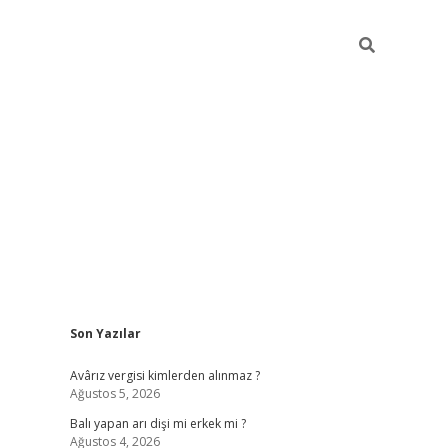
Sidebar
Son Yazılar
ilbet casino
Avârız vergisi kimlerden alınmaz ?
Ağustos 5, 2026
Balı yapan arı dişi mi erkek mi ?
Ağustos 4, 2026