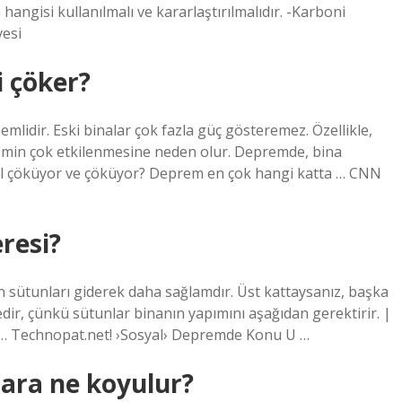
ngisi kullanılmalı ve kararlaştırılmalıdır. -Karboni
esi
i çöker?
mlidir. Eski binalar çok fazla güç gösteremez. Özellikle,
emin çok etkilenmesine neden olur. Depremde, bina
asıl çöküyor ve çöküyor? Deprem en çok hangi katta … CNN
resi?
ın sütunları giderek daha sağlamdır. Üst kattaysanız, başka
cedir, çünkü sütunlar binanın yapımını aşağıdan gerektirir. |
 … Technopat.net! ›Sosyal› Depremde Konu U …
ara ne koyulur?