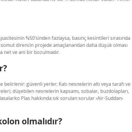
asitesinin %50’sinden fazlaysa, basınç kesintileri sırasında
, somut direncin projede amaçlanandan daha düşük olması
a net ve ani bir bozulmadır.
r?
 belirlenir: güvenli yerler; Katı nesnelerin altı veya tarafı ve
ireleri, düşebilen nesnelerin kapsamı, sobalar, buzdolapları,
lasalarko Plas hakkında sık sorulan sorular ›Air-Suddan›
kolon olmalıdır?