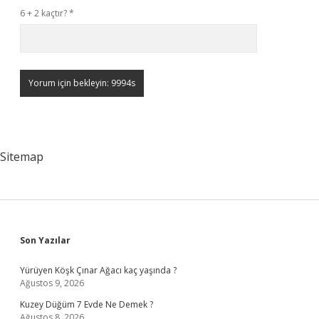
6 + 2 kaçtır?
*
Sitemap
Sidebar
Son Yazılar
Yürüyen Köşk Çınar Ağacı kaç yaşında ?
Ağustos 9, 2026
Kuzey Düğüm 7 Evde Ne Demek ?
Ağustos 8, 2026