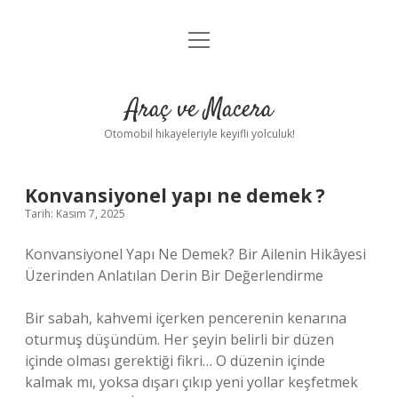
menüyü
Anasayfa
aç
Gizlilik Politikası
Araç ve Macera
Yasal Uyarı
Otomobil hikayeleriyle keyifli yolculuk!
Hakkımızda
Konvansiyonel yapı ne demek ?
Tarih: Kasım 7, 2025
Konvansiyonel Yapı Ne Demek? Bir Ailenin Hikâyesi
Üzerinden Anlatılan Derin Bir Değerlendirme
Bir sabah, kahvemi içerken pencerenin kenarına
oturmuş düşündüm. Her şeyin belirli bir düzen
içinde olması gerektiği fikri… O düzenin içinde
kalmak mı, yoksa dışarı çıkıp yeni yollar keşfetmek