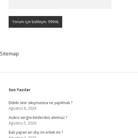
Sitemap
Sidebar
Son Yazılar
Eldeki sinir sıkışmasına ne yapılmalı ?
Ağustos 6, 2026
Avârız vergisi kimlerden alınmaz ?
Ağustos 5, 2026
Balı yapan arı dişi mi erkek mi ?
Ağustos 4, 2026