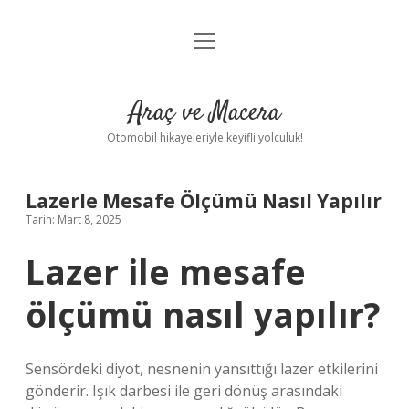
menüyü
Anasayfa
aç
Gizlilik Politikası
Araç ve Macera
Yasal Uyarı
Otomobil hikayeleriyle keyifli yolculuk!
Hakkımızda
Lazerle Mesafe Ölçümü Nasıl Yapılır
Tarih: Mart 8, 2025
Lazer ile mesafe
ölçümü nasıl yapılır?
Sensördeki diyot, nesnenin yansıttığı lazer etkilerini
gönderir. Işık darbesi ile geri dönüş arasındaki